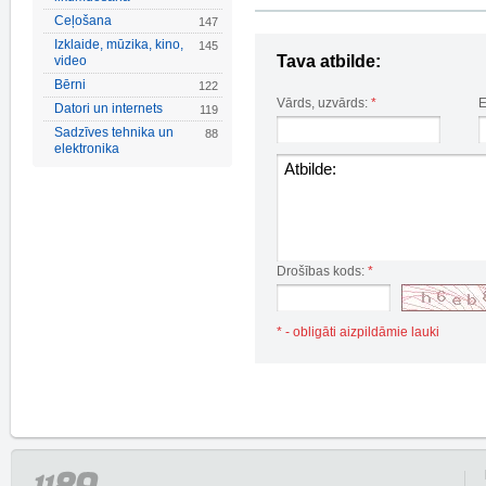
Ceļošana
147
Izklaide, mūzika, kino,
145
Tava atbilde:
video
Bērni
122
Vārds, uzvārds:
*
E
Datori un internets
119
Sadzīves tehnika un
88
elektronika
Drošības kods:
*
* - obligāti aizpildāmie lauki