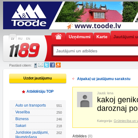
Uzņēmumi
Karte
Jautājumi u
LV
RU
EN
Pastāsti citiem:
Uzdot jautājumu
Atpakaļ uz jautājumu sarakstu
Atbildētāju TOP
Jautā: lena
kakoj genik
Auto un transports
551
daroznaj po
Veselība
250
Bizness
246
Kategorija:
Grūtniecība un 
Sakari
218
Juridiskie jautājumi,
202
Atbildes
(0)
likumdošana