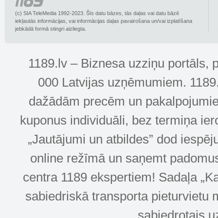
(c) SIA TeleMedia 1992-2023. Šīs datu bāzes, tās daļas vai datu bāzē
iekļautās informācijas, vai informācijas daļas pavairošana un/vai izplatīšana
jebkādā formā stingri aizliegta.
1189.lv – Biznesa uzziņu portāls, 
000 Latvijas uzņēmumiem. 1189.lv
dažādām precēm un pakalpojumiem! 
kuponus individuāli, bez termiņa ie
„Jautājumi un atbildes” dod iespēj
online režīmā un saņemt padomus u
centra 1189 ekspertiem! Sadaļa „Kar
sabiedriskā transporta pieturvietu 
sabiedrotais u