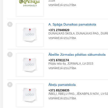
2118
VISPĀRĒJĀ IZGLĪTĪBA
A. Spāģa Dunalkas pamatskola
6
+371 27840820
DUNALKAS SKOLA, DUNALKAS PAG., DURB
VISPĀRĒJĀ IZGLĪTĪBA
Ābelīte Jūrmalas pilsētas sākumskola
7
+371 67811174
Plūdu iela 4a, JŪRMALA, LV-2015
VISPĀRĒJĀ IZGLĪTĪBA
Ābeļu pamatskola
8
+371 65236835
ĀBEĻI, ĀBEĻU PAG., JĒKABPILS NOV., LV-5
VISPĀRĒJĀ IZGLĪTĪBA