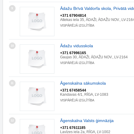
Ādažu Brīvā Valdorfa skola, Privātā v
9
+371 67904814
Attekas iela 35, ĀDAŽI, ĀDAŽU NOV., LV-216
VISPĀRĒJĀ IZGLĪTĪBA
Ādažu vidusskola
10
+371 67996165
Gaujas 30, ĀDAŽI, ĀDAŽU NOV., LV-2164
VISPĀRĒJĀ IZGLĪTĪBA
Āgenskalna sākumskola
11
+371 67458544
Kandavas 4/1, RĪGA, LV-1083
VISPĀRĒJĀ IZGLĪTĪBA
Āgenskalna Valsts ģimnāzija
12
+371 67611185
Lavīzes iela 2a, RĪGA, LV-1002