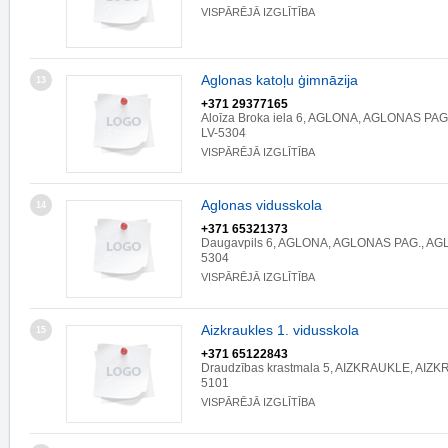
VISPĀRĒJĀ IZGLĪTĪBA
Aglonas katoļu ģimnāzija
13
+371 29377165
Aloīza Broka iela 6, AGLONA, AGLONAS PA
LV-5304
VISPĀRĒJĀ IZGLĪTĪBA
Aglonas vidusskola
14
+371 65321373
Daugavpils 6, AGLONA, AGLONAS PAG., AG
5304
VISPĀRĒJĀ IZGLĪTĪBA
Aizkraukles 1. vidusskola
15
+371 65122843
Draudzības krastmala 5, AIZKRAUKLE, AIZK
5101
VISPĀRĒJĀ IZGLĪTĪBA