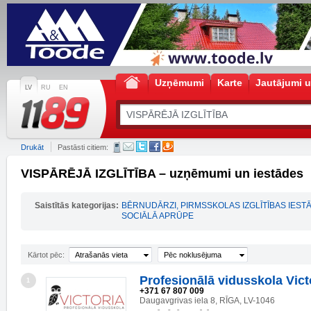
Uzņēmumi
Karte
Jautājumi u
LV
RU
EN
Drukāt
Pastāsti citiem:
VISPĀRĒJĀ IZGLĪTĪBA – uzņēmumi un iestādes
Saistītās kategorijas:
BĒRNUDĀRZI, PIRMSSKOLAS IZGLĪTĪBAS IEST
SOCIĀLĀ APRŪPE
Kārtot pēc:
Atrašanās vieta
Pēc noklusējuma
Profesionālā vidusskola Vict
1
+371 67 807 009
Daugavgrivas iela 8, RĪGA, LV-1046