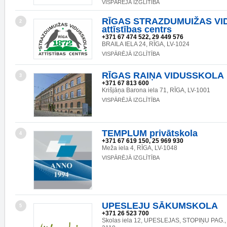
VISPĀRĒJĀ IZGLĪTĪBA
RĪGAS STRAZDUMUIŽAS VI
2
attīstības centrs
+371 67 474 522, 29 449 576
BRAILA IELA 24, RĪGA, LV-1024
VISPĀRĒJĀ IZGLĪTĪBA
RĪGAS RAIŅA VIDUSSKOLA
3
+371 67 813 600
Krišjāņa Barona iela 71, RĪGA, LV-1001
VISPĀRĒJĀ IZGLĪTĪBA
TEMPLUM privātskola
4
+371 67 619 150, 25 969 930
Meža iela 4, RĪGA, LV-1048
VISPĀRĒJĀ IZGLĪTĪBA
UPESLEJU SĀKUMSKOLA
5
+371 26 523 700
Skolas iela 12, UPESLEJAS, STOPIŅU PAG.,