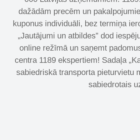
dažādām precēm un pakalpojumiem! 
kuponus individuāli, bez termiņa ie
„Jautājumi un atbildes” dod iespēj
online režīmā un saņemt padomus u
centra 1189 ekspertiem! Sadaļa „Kar
sabiedriskā transporta pieturvietu 
sabiedrotais u