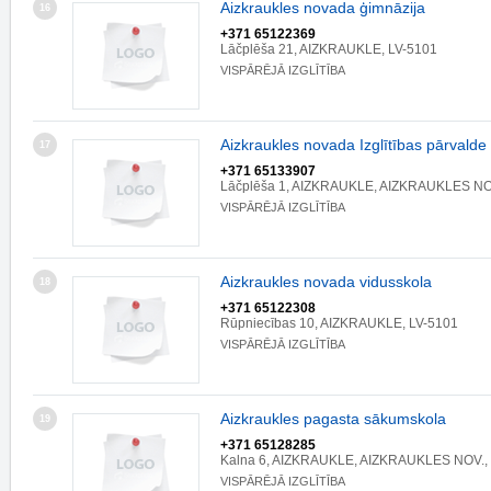
Aizkraukles novada ģimnāzija
16
+371 65122369
Lāčplēša 21, AIZKRAUKLE, LV-5101
VISPĀRĒJĀ IZGLĪTĪBA
Aizkraukles novada Izglītības pārvalde
17
+371 65133907
Lāčplēša 1, AIZKRAUKLE, AIZKRAUKLES NOV
VISPĀRĒJĀ IZGLĪTĪBA
Aizkraukles novada vidusskola
18
+371 65122308
Rūpniecības 10, AIZKRAUKLE, LV-5101
VISPĀRĒJĀ IZGLĪTĪBA
Aizkraukles pagasta sākumskola
19
+371 65128285
Kalna 6, AIZKRAUKLE, AIZKRAUKLES NOV.,
VISPĀRĒJĀ IZGLĪTĪBA