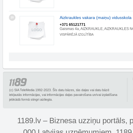
Aizkraukles vakara (maiņu) vidusskola
20
+371 65121771
Gaismas 4a, AIZKRAUKLE, AIZKRAUKLES NO
VISPĀRĒJĀ IZGLĪTĪBA
(c) SIA TeleMedia 1992-2023. Šīs datu bāzes, tās daļas vai datu bāzē
iekļautās informācijas, vai informācijas daļas pavairošana un/vai izplatīšana
jebkādā formā stingri aizliegta.
1189.lv – Biznesa uzziņu portāls, 
000 Latvijas uzņēmumiem. 1189.lv