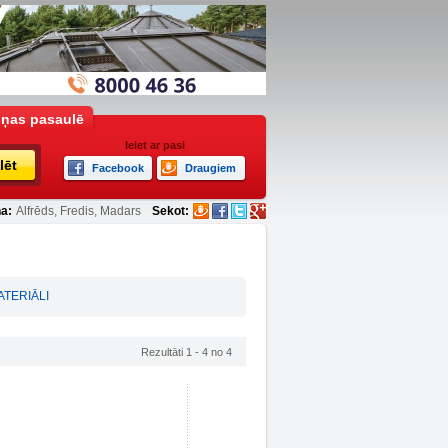
iņas pasaulē
Ieiet ar pasi
lēt
Facebook
Draugiem
a:
Alfrēds, Fredis, Madars
Sekot:
TERIĀLI
Rezultāti 1 - 4 no 4