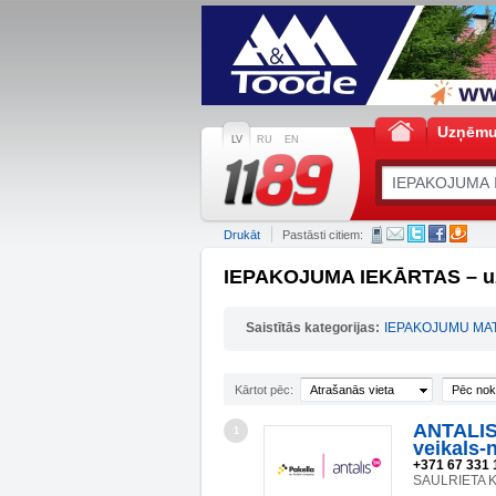
Uzņēm
LV
RU
EN
Drukāt
Pastāsti citiem:
IEPAKOJUMA IEKĀRTAS – uz
Saistītās kategorijas:
IEPAKOJUMU MAT
Kārtot pēc:
Atrašanās vieta
Pēc nok
ANTALIS 
1
veikals-
+371 67 331 
SAULRIETA K