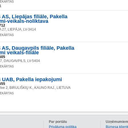
IEKĀRTAS
1
AS, Liepājas filiāle, Pakella
mi-veikals-noliktava
712
 27, LIEPĀJA, LV-3414
IEKĀRTAS
AS, Daugavpils filiāle, Pakella
i veikals-filiāle
505
57, DAUGAVPILS, LV-5404
IEKĀRTAS
 UAB, Pakella iepakojumi
555
atve 2, BIRULIŠKIŲ K., KAUNO RAJ., LIETUVA
IEKĀRTAS
Par portālu
Uzņēmumie
Privātuma politika
Biznesa klient