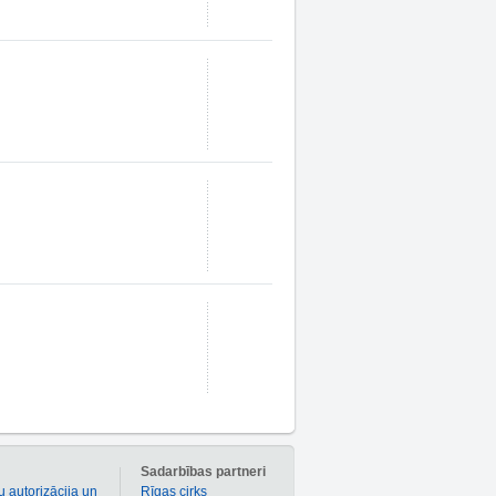
m
Sadarbības partneri
u autorizācija un
Rīgas cirks