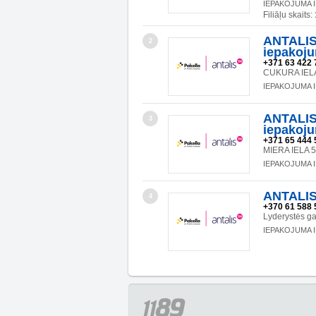
IEPAKOJUMA 
Filiāļu skaits:
ANTALIS 
2
iepakoju
+371 63 422 
CUKURA IELA
IEPAKOJUMA 
ANTALIS 
3
iepakojum
+371 65 444 
MIERA IELA 
IEPAKOJUMA 
ANTALIS
4
+370 61 588 
Lyderystės g
IEPAKOJUMA 