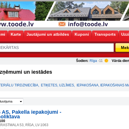
umi
Karte
Jautājumi un atbildes
Kuponi
Transports
Uzz
Mek
Šodien:
Rīga
-11
Vārda dien
ņēmumi un iestādes
ERIĀLU TIRDZNIECĪBA
,
ETIĶETES, UZLĪMES
,
IEPAKOŠANA, IEPAKOŠANAS MA
lusējuma
AS, Pakella iepakojumi -
noliktava
100
RASTMALA 53, RĪGA, LV-1063