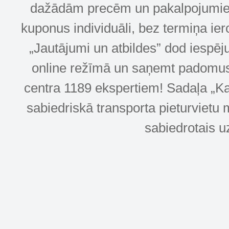
dažādām precēm un pakalpojumiem! 
kuponus individuāli, bez termiņa ie
„Jautājumi un atbildes” dod iespēj
online režīmā un saņemt padomus u
centra 1189 ekspertiem! Sadaļa „Kar
sabiedriskā transporta pieturvietu 
sabiedrotais u