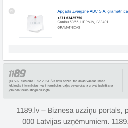
Apgāds Zvaigzne ABC SIA, grāmatnīca
20
+371 63425750
Ganību 53/55, LIEPĀJA, LV-3401
GRĀMATNĪCAS
(c) SIA TeleMedia 1992-2023. Šīs datu bāzes, tās daļas vai datu bāzē
iekļautās informācijas, vai informācijas daļas pavairošana un/vai izplatīšana
jebkādā formā stingri aizliegta.
1189.lv – Biznesa uzziņu portāls, 
000 Latvijas uzņēmumiem. 1189.lv