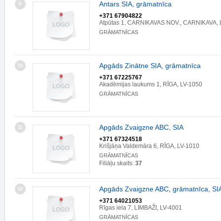
Antars SIA, grāmatnīca
9
+371 67904822
Atpūtas 1, CARNIKAVAS NOV., CARNIKAVA, 
GRĀMATNĪCAS
Apgāds Zinātne SIA, grāmatnīca
10
+371 67225767
Akadēmijas laukums 1, RĪGA, LV-1050
GRĀMATNĪCAS
Apgāds Zvaigzne ABC, SIA
11
+371 67324518
Krišjāņa Valdemāra 6, RĪGA, LV-1010
GRĀMATNĪCAS
Filiāļu skaits:
37
Apgāds Zvaigzne ABC, grāmatnīca, SI
12
+371 64021053
Rīgas iela 7, LIMBAŽI, LV-4001
GRĀMATNĪCAS