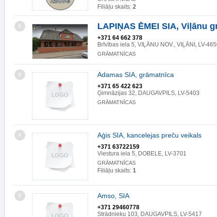
Filiāļu skaits:
2
LAPIŅAS ĒMEI SIA, Viļānu g
2
+371 64 662 378
Brīvības iela 5, VIĻĀNU NOV., VIĻĀNI, LV-46
GRĀMATNĪCAS
Adamas SIA, grāmatnīca
3
+371 65 422 623
Ģimnāzijas 32, DAUGAVPILS, LV-5403
GRĀMATNĪCAS
Aģis SIA, kancelejas preču veikals
4
+371 63722159
Viestura iela 5, DOBELE, LV-3701
GRĀMATNĪCAS
Filiāļu skaits:
1
Amso, SIA
5
+371 29460778
Strādnieku 103, DAUGAVPILS, LV-5417