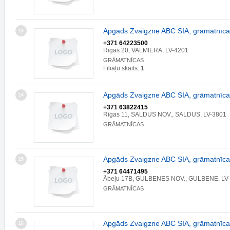
Apgāds Zvaigzne ABC SIA, grāmatnīca
13
+371 64223500
Rīgas 20, VALMIERA, LV-4201
GRĀMATNĪCAS
Filiāļu skaits:
1
Apgāds Zvaigzne ABC SIA, grāmatnīca
14
+371 63822415
Rīgas 11, SALDUS NOV., SALDUS, LV-3801
GRĀMATNĪCAS
Apgāds Zvaigzne ABC SIA, grāmatnīca
15
+371 64471495
Ābeļu 17B, GULBENES NOV., GULBENE, LV
GRĀMATNĪCAS
Apgāds Zvaigzne ABC SIA, grāmatnīca
16