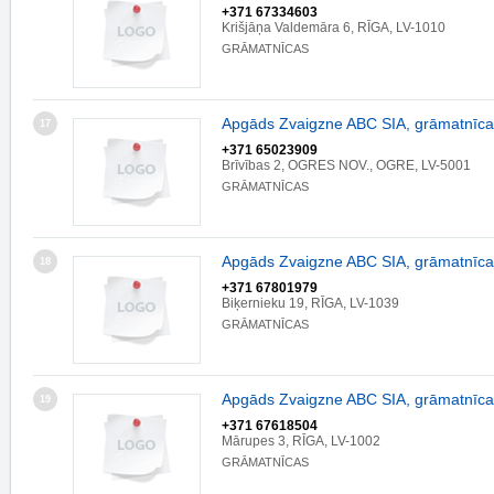
+371 67334603
Krišjāņa Valdemāra 6, RĪGA, LV-1010
GRĀMATNĪCAS
Apgāds Zvaigzne ABC SIA, grāmatnīca
17
+371 65023909
Brīvības 2, OGRES NOV., OGRE, LV-5001
GRĀMATNĪCAS
Apgāds Zvaigzne ABC SIA, grāmatnīca
18
+371 67801979
Biķernieku 19, RĪGA, LV-1039
GRĀMATNĪCAS
Apgāds Zvaigzne ABC SIA, grāmatnīca
19
+371 67618504
Mārupes 3, RĪGA, LV-1002
GRĀMATNĪCAS