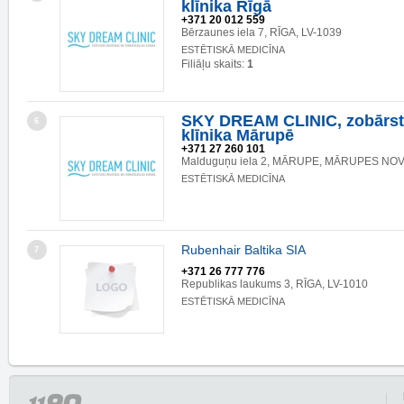
klīnika Rīgā
+371 20 012 559
Bērzaunes iela 7, RĪGA, LV-1039
ESTĒTISKĀ MEDICĪNA
Filiāļu skaits:
1
SKY DREAM CLINIC, zobārst
6
klīnika Mārupē
+371 27 260 101
Malduguņu iela 2, MĀRUPE, MĀRUPES NOV.
ESTĒTISKĀ MEDICĪNA
Rubenhair Baltika SIA
7
+371 26 777 776
Republikas laukums 3, RĪGA, LV-1010
ESTĒTISKĀ MEDICĪNA