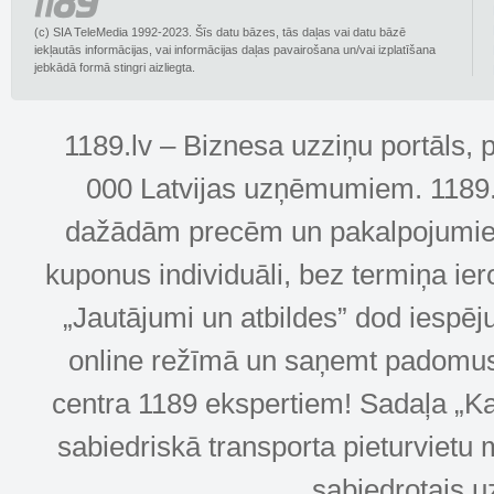
(c) SIA TeleMedia 1992-2023. Šīs datu bāzes, tās daļas vai datu bāzē
iekļautās informācijas, vai informācijas daļas pavairošana un/vai izplatīšana
jebkādā formā stingri aizliegta.
1189.lv – Biznesa uzziņu portāls, 
000 Latvijas uzņēmumiem. 1189.lv
dažādām precēm un pakalpojumiem! 
kuponus individuāli, bez termiņa ie
„Jautājumi un atbildes” dod iespēj
online režīmā un saņemt padomus u
centra 1189 ekspertiem! Sadaļa „Kar
sabiedriskā transporta pieturvietu 
sabiedrotais u