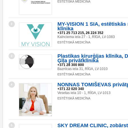
ESTĒTISKĀ MEDICĪNA
MY-VISION 1 SIA, estētiskās
2
klīnika
+371 25 713 215, 26 224 352
Kalnciema iela 27 - 1, RĪGA, LV-1083
ESTĒTISKĀ MEDICĪNA
Plastikas ķirurģijas klīnika, D
3
Ģīļa privātklīnika
+371 28 300 800
Baznīcas iela 31, RĪGA, LV-1010
ESTĒTISKĀ MEDICĪNA
NONNAS TOMIŠEVAS privātp
4
+371 22 020 340
Vesetas iela 10 - 1, RĪGA, LV-1013
ESTĒTISKĀ MEDICĪNA
SKY DREAM CLINIC, zobārst
5