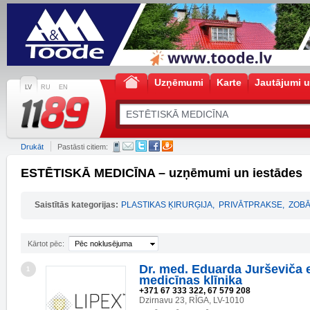
Uzņēmumi
Karte
Jautājumi u
LV
RU
EN
Drukāt
Pastāsti citiem:
ESTĒTISKĀ MEDICĪNA – uzņēmumi un iestādes
Saistītās kategorijas:
PLASTIKAS ĶIRURĢIJA
,
PRIVĀTPRAKSE
,
ZOBĀ
Kārtot pēc:
Pēc noklusējuma
Dr. med. Eduarda Jurševiča 
1
medicīnas klīnika
+371 67 333 322, 67 579 208
Dzirnavu 23, RĪGA, LV-1010