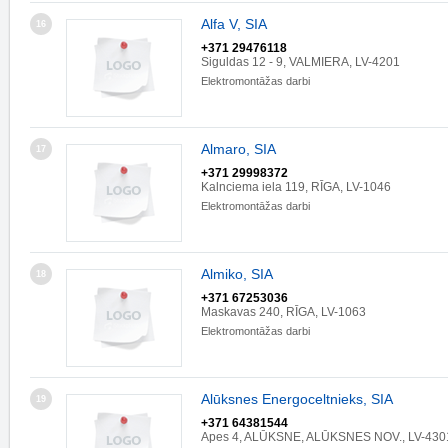
Alfa V, SIA
16
+371 29476118
Siguldas 12 - 9, VALMIERA, LV-4201
Elektromontāžas darbi
Almaro, SIA
17
+371 29998372
Kalnciema iela 119, RĪGA, LV-1046
Elektromontāžas darbi
Almiko, SIA
18
+371 67253036
Maskavas 240, RĪGA, LV-1063
Elektromontāžas darbi
Alūksnes Energoceltnieks, SIA
19
+371 64381544
Apes 4, ALŪKSNE, ALŪKSNES NOV., LV-430