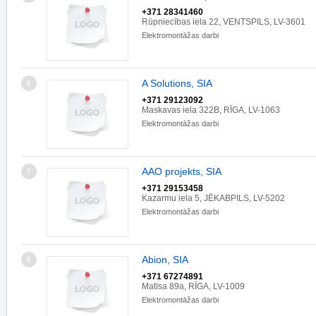
+371 28341460
Rūpniecības iela 22, VENTSPILS, LV-3601
Elektromontāžas darbi
A Solutions, SIA
6
+371 29123092
Maskavas iela 322B, RĪGA, LV-1063
Elektromontāžas darbi
AAO projekts, SIA
7
+371 29153458
Kazarmu iela 5, JĒKABPILS, LV-5202
Elektromontāžas darbi
Abion, SIA
8
+371 67274891
Matīsa 89a, RĪGA, LV-1009
Elektromontāžas darbi