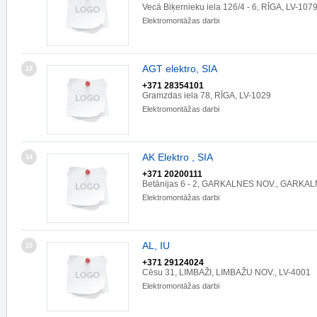
Vecā Biķernieku iela 126/4 - 6, RĪGA, LV-107
Elektromontāžas darbi
AGT elektro, SIA
13
+371 28354101
Gramzdas iela 78, RĪGA, LV-1029
Elektromontāžas darbi
AK Elektro , SIA
14
+371 20200111
Betānijas 6 - 2, GARKALNES NOV., GARKAL
Elektromontāžas darbi
AL, IU
15
+371 29124024
Cēsu 31, LIMBAŽI, LIMBAŽU NOV., LV-4001
Elektromontāžas darbi