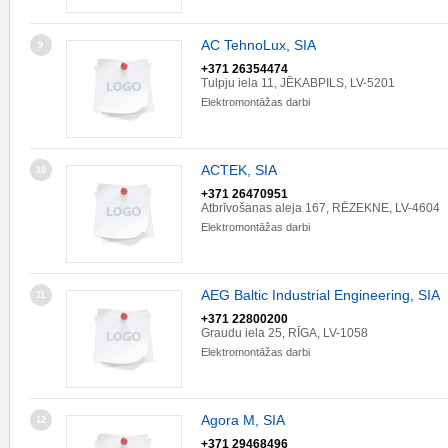
AC TehnoLux, SIA
9
+371 26354474
Tulpju iela 11, JĒKABPILS, LV-5201
Elektromontāžas darbi
ACTEK, SIA
10
+371 26470951
Atbrīvošanas aleja 167, RĒZEKNE, LV-4604
Elektromontāžas darbi
AEG Baltic Industrial Engineering, SIA
11
+371 22800200
Graudu iela 25, RĪGA, LV-1058
Elektromontāžas darbi
Agora M, SIA
12
+371 29468496