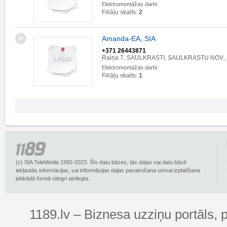
Elektromontāžas darbi
Filiāļu skaits:
2
Amanda-EA, SIA
20
+371 26443871
Raiņa 7, SAULKRASTI, SAULKRASTU NOV.,
Elektromontāžas darbi
Filiāļu skaits:
1
(c) SIA TeleMedia 1992-2023. Šīs datu bāzes, tās daļas vai datu bāzē
iekļautās informācijas, vai informācijas daļas pavairošana un/vai izplatīšana
jebkādā formā stingri aizliegta.
1189.lv – Biznesa uzziņu portāls, 