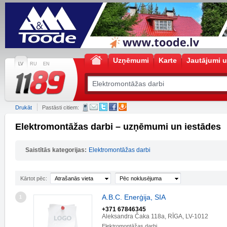
Uzņēmumi
Karte
Jautājumi u
LV
RU
EN
Drukāt
Pastāsti citiem:
Elektromontāžas darbi – uzņēmumi un iestādes
Saistītās kategorijas:
Elektromontāžas darbi
Kārtot pēc:
Atrašanās vieta
Pēc noklusējuma
A.B.C. Enerģija, SIA
1
+371 67846345
Aleksandra Čaka 118a, RĪGA, LV-1012
Elektromontāžas darbi