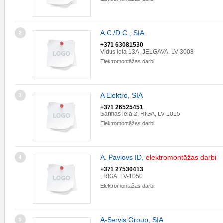
A.C./D.C., SIA
2
+371 63081530
Vidus iela 13A, JELGAVA, LV-3008
Elektromontāžas darbi
A Elektro, SIA
3
+371 26525451
Sarmas iela 2, RĪGA, LV-1015
Elektromontāžas darbi
A. Pavlovs ID,
elektromontāžas
darbi
4
+371 27530413
, RĪGA, LV-1050
Elektromontāžas darbi
A-Servis Group, SIA
5