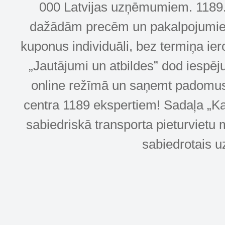
000 Latvijas uzņēmumiem. 1189.lv
dažādām precēm un pakalpojumiem! 
kuponus individuāli, bez termiņa ie
„Jautājumi un atbildes” dod iespēj
online režīmā un saņemt padomus u
centra 1189 ekspertiem! Sadaļa „Kar
sabiedriskā transporta pieturvietu 
sabiedrotais u