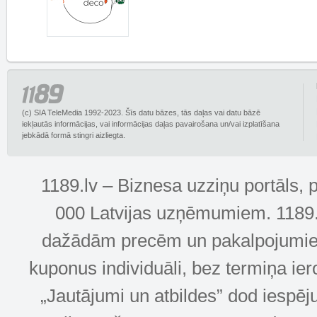
(c) SIA TeleMedia 1992-2023. Šīs datu bāzes, tās daļas vai datu bāzē
iekļautās informācijas, vai informācijas daļas pavairošana un/vai izplatīšana
jebkādā formā stingri aizliegta.
1189.lv – Biznesa uzziņu portāls, 
000 Latvijas uzņēmumiem. 1189.lv
dažādām precēm un pakalpojumiem! 
kuponus individuāli, bez termiņa ie
„Jautājumi un atbildes” dod iespēj