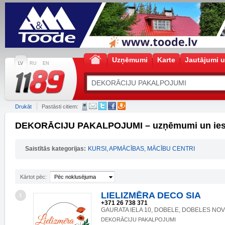
Uzņēmumi
Karte
Jautājumi u
LV
RU
EN
Drukāt
Pastāsti citiem:
DEKORĀCIJU PAKALPOJUMI – uzņēmumi un ies
Saistītās kategorijas:
KURSI, APMĀCĪBAS, MĀCĪBU CENTRI
Kārtot pēc:
Pēc noklusējuma
LIELIZMĒRA DECO SIA
1
+371 26 738 371
GAURATA IELA 10, DOBELE, DOBELES NOV.
DEKORĀCIJU PAKALPOJUMI