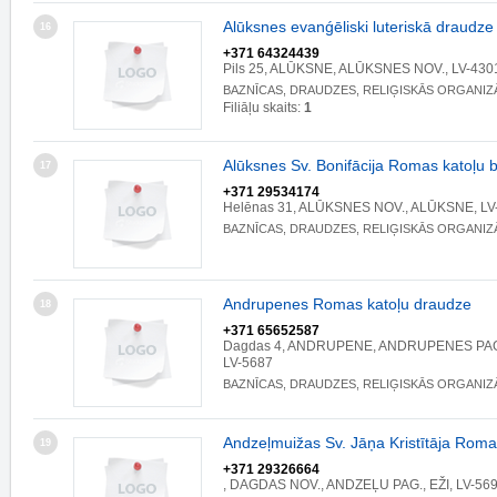
Alūksnes evanǵēliski luteriskā draudze
16
+371 64324439
Pils 25, ALŪKSNE, ALŪKSNES NOV., LV-430
BAZNĪCAS, DRAUDZES, RELIĢISKĀS ORGANIZ
Filiāļu skaits:
1
Alūksnes Sv. Bonifācija Romas katoļu 
17
+371 29534174
Helēnas 31, ALŪKSNES NOV., ALŪKSNE, LV
BAZNĪCAS, DRAUDZES, RELIĢISKĀS ORGANIZ
Andrupenes Romas katoļu draudze
18
+371 65652587
Dagdas 4, ANDRUPENE, ANDRUPENES PAG
LV-5687
BAZNĪCAS, DRAUDZES, RELIĢISKĀS ORGANIZ
Andzeļmuižas Sv. Jāņa Kristītāja Rom
19
+371 29326664
, DAGDAS NOV., ANDZEĻU PAG., EŽI, LV-56