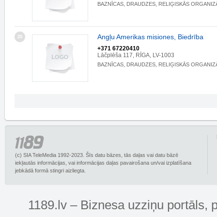
BAZNĪCAS, DRAUDZES, RELIĢISKĀS ORGANIZ
Angļu Amerikas misiones, Biedrība
20
+371 67220410
Lāčplēša 117, RĪGA, LV-1003
BAZNĪCAS, DRAUDZES, RELIĢISKĀS ORGANIZ
(c) SIA TeleMedia 1992-2023. Šīs datu bāzes, tās daļas vai datu bāzē
iekļautās informācijas, vai informācijas daļas pavairošana un/vai izplatīšana
jebkādā formā stingri aizliegta.
1189.lv – Biznesa uzziņu portāls, 