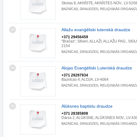
Skolas 8, AKNĪSTE, AKNĪSTES NOV., LV-520
BAZNĪCAS, DRAUDZES, RELIĢISKĀS ORGANIZ
Allažu evanǵēliski luteriskā draudze
13
+371 29456459
"Bračas", Stīveri, ALLAŽI, ALLAŽU PAG., SIG
2154
BAZNĪCAS, DRAUDZES, RELIĢISKĀS ORGANIZ
Alojas Evanģēliski Luteriskā draudze
14
+371 29297934
Baznīcas 4, ALOJA, LV-4064
BAZNĪCAS, DRAUDZES, RELIĢISKĀS ORGANIZ
Alūksnes baptistu draudze
15
+371 28385808
Dārza 2, ALŪKSNE, ALŪKSNES NOV., LV-43
BAZNĪCAS, DRAUDZES, RELIĢISKĀS ORGANIZ