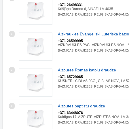
+371 26498331
Krišjāņa Barona 6, AINAŽI, LV-4035
BAZNĪCAS, DRAUDZES, RELIĢISKĀS ORGANIZ
Aizkraukles Evaņģēliski Luteriskā bazn
6
+371 26599995
AIZKRAUKLES PAG., AIZKRAUKLES NOV., L
BAZNĪCAS, DRAUDZES, RELIĢISKĀS ORGANIZ
Aizpūres Romas katoļu draudze
7
+371 65729065
KUŠNERI, CIBLAS PAG., CIBLAS NOV., LV-5
BAZNĪCAS, DRAUDZES, RELIĢISKĀS ORGANIZ
Aizputes baptistu draudze
8
+371 63448076
Kuldīgas 17, AIZPUTE, AIZPUTES NOV., LV-3
BAZNĪCAS, DRAUDZES, RELIĢISKĀS ORGANIZ