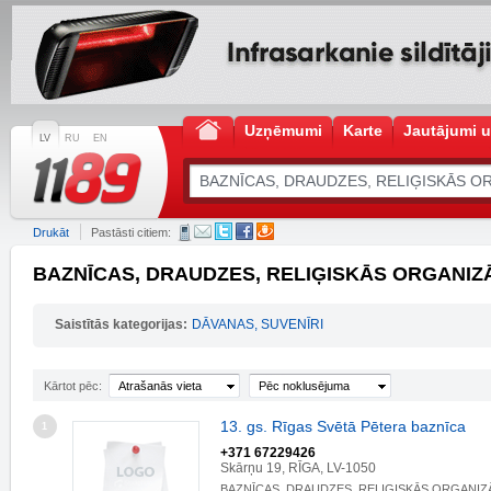
Uzņēmumi
Karte
Jautājumi u
LV
RU
EN
Drukāt
Pastāsti citiem:
BAZNĪCAS, DRAUDZES, RELIĢISKĀS ORGANIZĀC
Saistītās kategorijas:
DĀVANAS, SUVENĪRI
Kārtot pēc:
Atrašanās vieta
Pēc noklusējuma
13. gs. Rīgas Svētā Pētera baznīca
1
+371 67229426
Skārņu 19, RĪGA, LV-1050
BAZNĪCAS, DRAUDZES, RELIĢISKĀS ORGANIZ