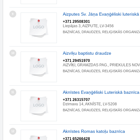
Aizputes Sv. Jāņa Evaņģēliski luterisk
9
+371 29508301
Liepājas 3, AIZPUTE, LV-3456
BAZNĪCAS, DRAUDZES, RELIĢISKĀS ORGANIZ
Aizvīķu baptistu draudze
10
+371 29451970
AIZVĪĶI, GRAMZDAS PAG., PRIEKULES NOV.
BAZNĪCAS, DRAUDZES, RELIĢISKĀS ORGANIZ
Aknīstes Evaņģēliski Luteriskā baznīca
11
+371 26315707
Dzirnavu 14, AKNĪSTE, LV-5208
BAZNĪCAS, DRAUDZES, RELIĢISKĀS ORGANIZ
Aknīstes Romas katoļu baznīca
12
+371 65266428