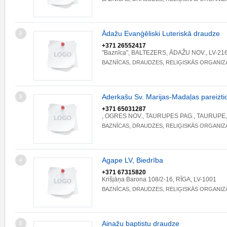
Ādažu Evanģēliski Luteriskā draudze
2
+371 26552417
"Baznīca", BALTEZERS, ĀDAŽU NOV., LV-21
BAZNĪCAS, DRAUDZES, RELIĢISKĀS ORGANIZ
Aderkašu Sv. Marijas-Madaļas pareizti
3
+371 65031287
, OGRES NOV., TAURUPES PAG., TAURUPE,
BAZNĪCAS, DRAUDZES, RELIĢISKĀS ORGANIZ
Agape LV, Biedrība
4
+371 67315820
Krišjāņa Barona 108/2-16, RĪGA, LV-1001
BAZNĪCAS, DRAUDZES, RELIĢISKĀS ORGANIZ
Ainažu baptistu draudze
5