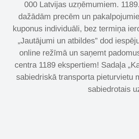
000 Latvijas uzņēmumiem. 1189.lv
dažādām precēm un pakalpojumiem! 
kuponus individuāli, bez termiņa ie
„Jautājumi un atbildes” dod iespēj
online režīmā un saņemt padomus u
centra 1189 ekspertiem! Sadaļa „Kar
sabiedriskā transporta pieturvietu 
sabiedrotais u