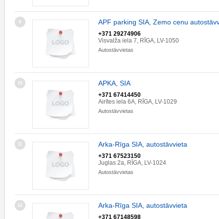
APF parking SIA, Zemo cenu autostāvv
9
+371 29274906
Visvalža iela 7, RĪGA, LV-1050
Autostāvvietas
APKA, SIA
10
+371 67414450
Airītes iela 6A, RĪGA, LV-1029
Autostāvvietas
Arka-Rīga SIA, autostāvvieta
11
+371 67523150
Juglas 2a, RĪGA, LV-1024
Autostāvvietas
Arka-Rīga SIA, autostāvvieta
12
+371 67148598