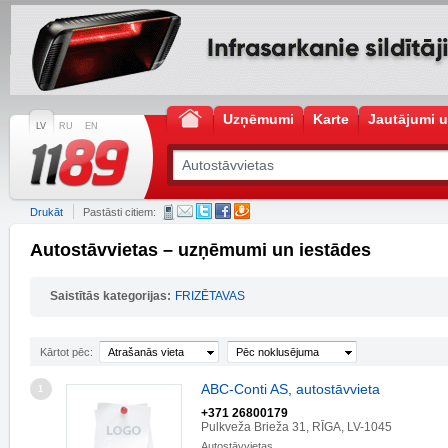
Uzņēmumi
Karte
Jautājumi u
LV
RU
EN
Drukāt
Pastāsti citiem:
Autostāvvietas – uzņēmumi un iestādes
Saistītās kategorijas:
FRIZĒTAVAS
Kārtot pēc:
Atrašanās vieta
Pēc noklusējuma
ABC-Conti AS, autostāvvieta
1
+371 26800179
Pulkveža Brieža 31, RĪGA, LV-1045
Autostāvvietas