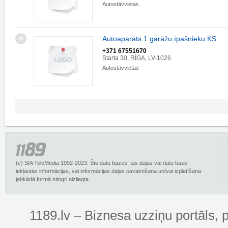
Autostāvvietas
Autoaparāts 1 garāžu īpašnieku KS
20
+371 67551670
Starta 30, RĪGA, LV-1026
Autostāvvietas
(c) SIA TeleMedia 1992-2023. Šīs datu bāzes, tās daļas vai datu bāzē
iekļautās informācijas, vai informācijas daļas pavairošana un/vai izplatīšana
jebkādā formā stingri aizliegta.
1189.lv – Biznesa uzziņu portāls, 