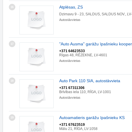
Atplēsas, ZS
16
Dzirnavu 9 - 23, SALDUS, SALDUS NOV., LV
Autostāvvietas
"Auto Ausma" garāžu īpašnieku kooper
17
+371 64623533
Rīgas 48, RĒZEKNE, LV-4601
Autostāvvietas
Auto Park 110 SIA, autostāvvieta
18
+371 67311306
Brīvības iela 110, RĪGA, LV-1001
Autostāvvietas
Autoamatieris garāžu īpašnieku KS
19
+371 67623519
Mālu 21, RĪGA, LV-1058