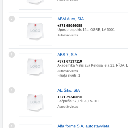
ABM Auto, SIA
2
+371 65046055
Upes prospekts 15a, OGRE, LV-5001
Autostāvvietas
ABS 7, SIA
3
+371 67137110
Akadēmiķa Mstislava Keldiša iela 21, RĪGA, 
Autostāvvietas
Filiāļu skaits:
1
AE Šiks, SIA
4
+371 29246050
Lāčplēša 57, RĪGA, LV-1011
Autostāvvietas
Alfa forms SIA, autostāvvieta
5