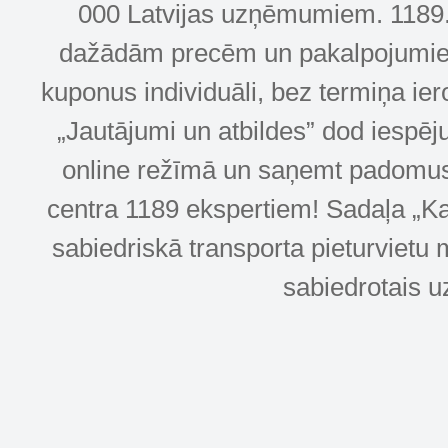
000 Latvijas uzņēmumiem. 1189.lv
dažādām precēm un pakalpojumiem! 
kuponus individuāli, bez termiņa ie
„Jautājumi un atbildes” dod iespēj
online režīmā un saņemt padomus u
centra 1189 ekspertiem! Sadaļa „Kar
sabiedriskā transporta pieturvietu 
sabiedrotais u