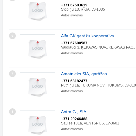
+371 67583619
Stopiņu 13, RĪGA, LV-1035
Autostāvvietas
Alfa GK garāžu kooperatīvs
6
+371 67600587
Valdlauči 3, ĶEKAVAS NOV., ĶEKAVAS PAG.,
Autostāvvietas
Amatnieks SIA, garāžas
7
+371 63182477
Putniņu 1a, TUKUMA NOV., TUKUMS, LV-31
Autostāvvietas
Antra G., SIA
8
+371 29246488
Saules 131a, VENTSPILS, LV-3601
Autostāvvietas