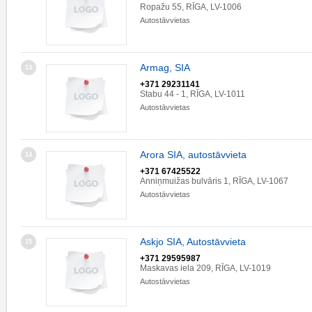
Ropažu 55, RĪGA, LV-1006
Autostāvvietas
Armag, SIA
13
+371 29231141
Stabu 44 - 1, RĪGA, LV-1011
Autostāvvietas
Arora SIA, autostāvvieta
14
+371 67425522
Anniņmuižas bulvāris 1, RĪGA, LV-1067
Autostāvvietas
Askjo SIA, Autostāvvieta
15
+371 29595987
Maskavas iela 209, RĪGA, LV-1019
Autostāvvietas