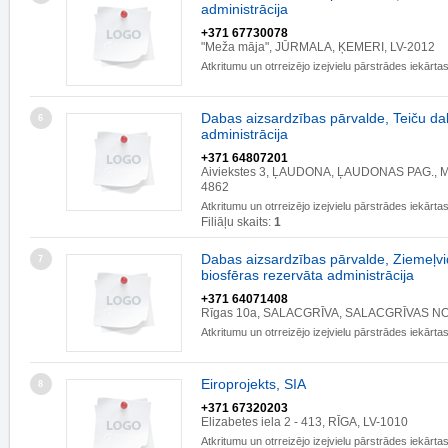
administrācija
+371 67730078
"Meža māja", JŪRMALA, ĶEMERI, LV-2012
Atkritumu un otrreizējo izejvielu pārstrādes iekārta
Dabas aizsardzības pārvalde, Teiču da
6
administrācija
+371 64807201
Aiviekstes 3, ĻAUDONA, ĻAUDONAS PAG., 
4862
Atkritumu un otrreizējo izejvielu pārstrādes iekārta
Filiāļu skaits:
1
Dabas aizsardzības pārvalde, Ziemeļv
7
biosfēras rezervāta administrācija
+371 64071408
Rīgas 10a, SALACGRĪVA, SALACGRĪVAS NOV
Atkritumu un otrreizējo izejvielu pārstrādes iekārta
Eiroprojekts, SIA
8
+371 67320203
Elizabetes iela 2 - 413, RĪGA, LV-1010
Atkritumu un otrreizējo izejvielu pārstrādes iekārta