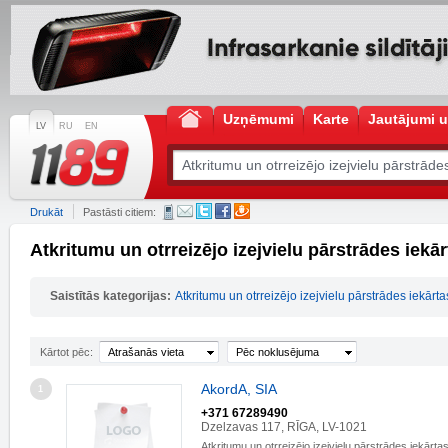
Uzņēmumi
Karte
Jautājumi u
LV
RU
EN
Drukāt
Pastāsti citiem:
Atkritumu un otrreizējo izejvielu pārstrādes iek
Saistītās kategorijas:
Atkritumu un otrreizējo izejvielu pārstrādes iekārta
Kārtot pēc:
Atrašanās vieta
Pēc noklusējuma
AkordA, SIA
1
+371 67289490
Dzelzavas 117, RĪGA, LV-1021
Atkritumu un otrreizējo izejvielu pārstrādes iekārta