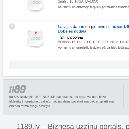
Smilšu 16, RĪGA, LV-1050
Atkritumu un otrreizējo izejvielu pārstrādes iekārta
Latvijas dabas
un
pieminekļu aizsardzī
20
Dobeles nodaļa
+371 63722394
Brīvības 15, DOBELE, DOBELES NOV., LV-3
Atkritumu un otrreizējo izejvielu pārstrādes iekārta
(c) SIA TeleMedia 1992-2023. Šīs datu bāzes, tās daļas vai datu bāzē
iekļautās informācijas, vai informācijas daļas pavairošana un/vai izplatīšana
jebkādā formā stingri aizliegta.
1189.lv – Biznesa uzziņu portāls, 