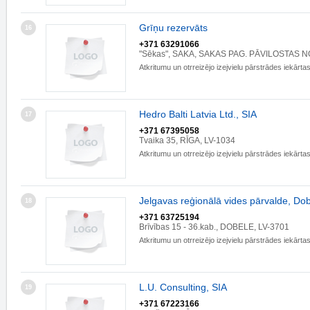
Grīņu rezervāts
16
+371 63291066
"Sēkas", SAKA, SAKAS PAG. PĀVILOSTAS NO
Atkritumu un otrreizējo izejvielu pārstrādes iekārta
Hedro Balti Latvia Ltd., SIA
17
+371 67395058
Tvaika 35, RĪGA, LV-1034
Atkritumu un otrreizējo izejvielu pārstrādes iekārta
Jelgavas reģionālā vides pārvalde, Do
18
+371 63725194
Brīvības 15 - 36.kab., DOBELE, LV-3701
Atkritumu un otrreizējo izejvielu pārstrādes iekārta
L.U. Consulting, SIA
19
+371 67223166