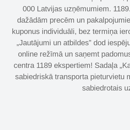
000 Latvijas uzņēmumiem. 1189.lv
dažādām precēm un pakalpojumiem! 
kuponus individuāli, bez termiņa ie
„Jautājumi un atbildes” dod iespēj
online režīmā un saņemt padomus u
centra 1189 ekspertiem! Sadaļa „Kar
sabiedriskā transporta pieturvietu 
sabiedrotais u