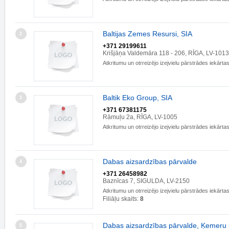
Baltijas Zemes Resursi, SIA
2
+371 29199611
Krišjāņa Valdemāra 118 - 206, RĪGA, LV-1013
Atkritumu un otrreizējo izejvielu pārstrādes iekārta
Baltik Eko Group, SIA
3
+371 67381175
Rāmuļu 2a, RĪGA, LV-1005
Atkritumu un otrreizējo izejvielu pārstrādes iekārta
Dabas aizsardzības pārvalde
4
+371 26458982
Baznīcas 7, SIGULDA, LV-2150
Atkritumu un otrreizējo izejvielu pārstrādes iekārta
Filiāļu skaits:
8
Dabas aizsardzības pārvalde, Ķemeru 
5