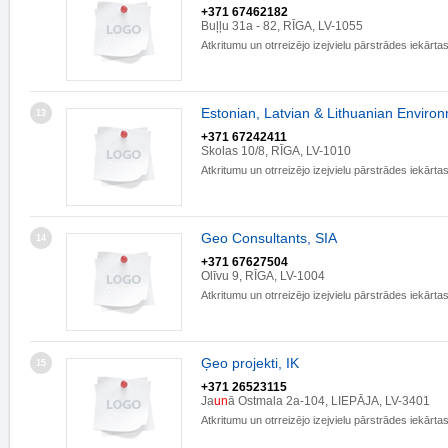
+371 67462182
Buļļu 31a - 82, RĪGA, LV-1055
Atkritumu un otrreizējo izejvielu pārstrādes iekārta
Estonian, Latvian & Lithuanian Enviro
13
+371 67242411
Skolas 10/8, RĪGA, LV-1010
Atkritumu un otrreizējo izejvielu pārstrādes iekārta
Geo Consultants, SIA
14
+371 67627504
Olīvu 9, RĪGA, LV-1004
Atkritumu un otrreizējo izejvielu pārstrādes iekārta
Ģeo projekti, IK
15
+371 26523115
Ja
un
ā Ostmala 2a-104, LIEPĀJA, LV-3401
Atkritumu un otrreizējo izejvielu pārstrādes iekārta