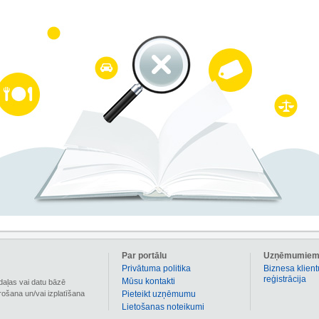
Par portālu
Uzņēmumie
Privātuma politika
Biznesa klient
reģistrācija
Mūsu kontakti
daļas vai datu bāzē
irošana un/vai izplatīšana
Pieteikt uzņēmumu
Lietošanas noteikumi