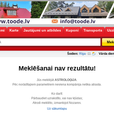
umi
Karte
Jautājumi un atbildes
Kuponi
Transports
Uzz
Mek
Šodien:
Rīga
-11
Vārda dien
Meklēšanai nav rezultātu!
Jūs meklējāt
ASTROLOĢIJA
.
Pēc norādītajiem parametriem neviena kompānija netika atrasta.
Ko darīt:
Pārbaudiet uzrakstīto, vai nav kļūdas;
Atrodi meklēto, izmantojot Nozares.
Uz sākumlapu