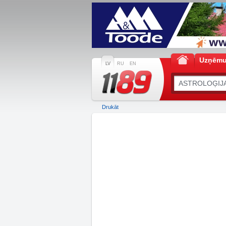
Uzņēm
LV
RU
EN
Drukāt