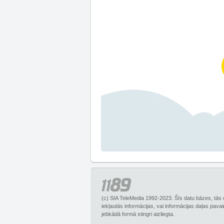
(c) SIA TeleMedia 1992-2023. Šīs datu bāzes, tās 
iekļautās informācijas, vai informācijas daļas pava
jebkādā formā stingri aizliegta.