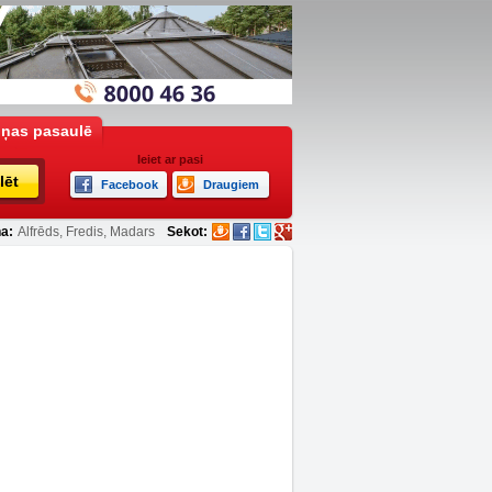
iņas pasaulē
Ieiet ar pasi
lēt
Facebook
Draugiem
a:
Alfrēds, Fredis, Madars
Sekot: