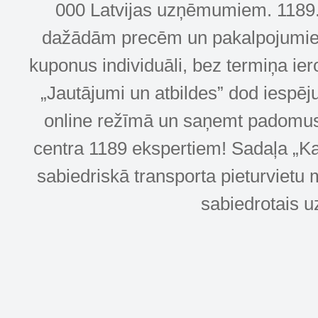
000 Latvijas uzņēmumiem. 1189.lv
dažādām precēm un pakalpojumiem! 
kuponus individuāli, bez termiņa ie
„Jautājumi un atbildes” dod iespēj
online režīmā un saņemt padomus u
centra 1189 ekspertiem! Sadaļa „Kar
sabiedriskā transporta pieturvietu 
sabiedrotais u