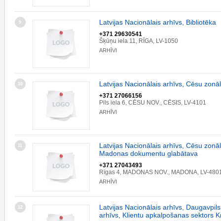
Latvijas Nacionālais arhīvs, Bibliotēka
9
+371 29630541
Šķūņu iela 11, RĪGA, LV-1050
ARHĪVI
Latvijas Nacionālais arhīvs, Cēsu zonāl
10
+371 27066156
Pils iela 6, CĒSU NOV., CĒSIS, LV-4101
ARHĪVI
Latvijas Nacionālais arhīvs, Cēsu zonāl
11
Madonas dokumentu glabātava
+371 27043493
Rīgas 4, MADONAS NOV., MADONA, LV-480
ARHĪVI
Latvijas Nacionālais arhīvs, Daugavpils
12
arhīvs, Klientu apkalpošanas sektors K