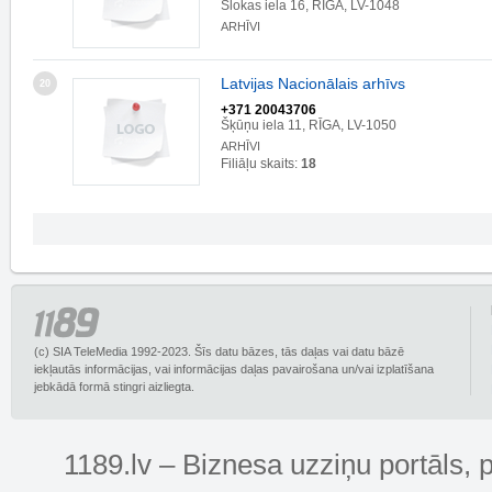
Slokas iela 16, RĪGA, LV-1048
ARHĪVI
Latvijas Nacionālais arhīvs
20
+371 20043706
Šķūņu iela 11, RĪGA, LV-1050
ARHĪVI
Filiāļu skaits:
18
(c) SIA TeleMedia 1992-2023. Šīs datu bāzes, tās daļas vai datu bāzē
iekļautās informācijas, vai informācijas daļas pavairošana un/vai izplatīšana
jebkādā formā stingri aizliegta.
1189.lv – Biznesa uzziņu portāls, 