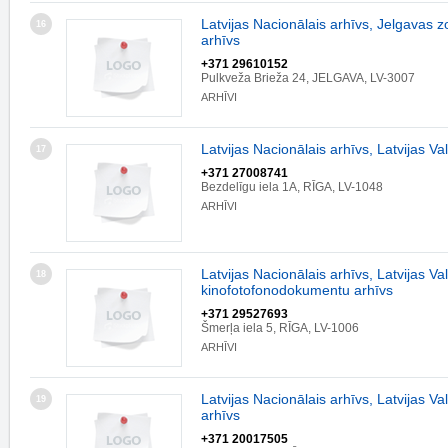
Latvijas Nacionālais arhīvs, Jelgavas z
16
arhīvs
+371 29610152
Pulkveža Brieža 24, JELGAVA, LV-3007
ARHĪVI
Latvijas Nacionālais arhīvs, Latvijas Va
17
+371 27008741
Bezdelīgu iela 1A, RĪGA, LV-1048
ARHĪVI
Latvijas Nacionālais arhīvs, Latvijas Val
18
kinofotofonodokumentu arhīvs
+371 29527693
Šmerļa iela 5, RĪGA, LV-1006
ARHĪVI
Latvijas Nacionālais arhīvs, Latvijas Va
19
arhīvs
+371 20017505