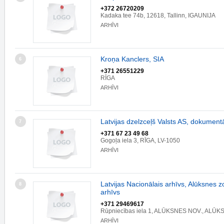
+372 26720209
Kadaka tee 74b, 12618, Tallinn, IGAUNIJA
ARHĪVI
Kroņa Kanclers, SIA
6
+371 26551229
RĪGA
ARHĪVI
Latvijas dzelzceļš Valsts AS, dokumentā
7
+371 67 23 49 68
Gogoļa iela 3, RĪGA, LV-1050
ARHĪVI
Latvijas Nacionālais arhīvs, Alūksnes z
8
arhīvs
+371 29469617
Rūpniecības iela 1, ALŪKSNES NOV., ALŪK
ARHĪVI