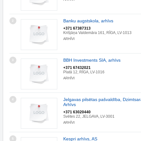
Banku augstskola, arhīvs
2
+371 67387313
Krišjāņa Valdemāra 161, RĪGA, LV-1013
ARHĪVI
BBH Investments SIA, arhīvs
3
+371 67432021
Platā 12, RĪGA, LV-1016
ARHĪVI
Jelgavas pilsētas pašvaldība, Dzimtsar
4
Arhīvs
+371 63020440
Svētes 22, JELGAVA, LV-3001
ARHĪVI
Kespri arhīvs, AS
5