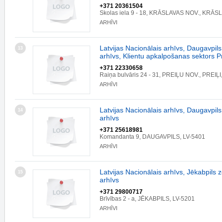
+371 20361504
Skolas iela 9 - 18, KRĀSLAVAS NOV., KRĀS
ARHĪVI
Latvijas Nacionālais arhīvs, Daugavpils
13
arhīvs, Klientu apkalpošanas sektors P
+371 22330658
Raiņa bulvāris 24 - 31, PREIĻU NOV., PREIĻI
ARHĪVI
Latvijas Nacionālais arhīvs, Daugavpils
14
arhīvs
+371 25618981
Komandanta 9, DAUGAVPILS, LV-5401
ARHĪVI
Latvijas Nacionālais arhīvs, Jēkabpils z
15
arhīvs
+371 29800717
Brīvības 2 - a, JĒKABPILS, LV-5201
ARHĪVI