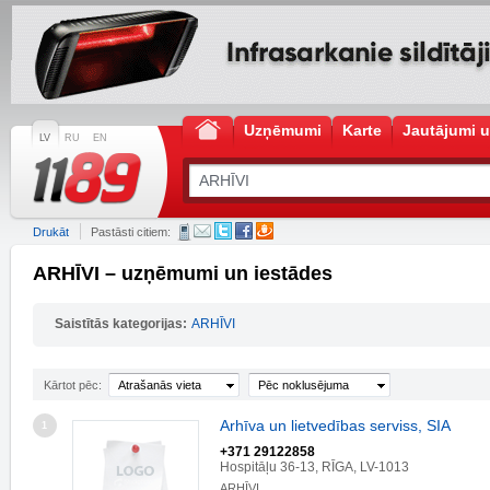
Uzņēmumi
Karte
Jautājumi u
LV
RU
EN
Drukāt
Pastāsti citiem:
ARHĪVI – uzņēmumi un iestādes
Saistītās kategorijas:
ARHĪVI
Kārtot pēc:
Atrašanās vieta
Pēc noklusējuma
Arhīva un lietvedības serviss, SIA
1
+371 29122858
Hospitāļu 36-13, RĪGA, LV-1013
ARHĪVI