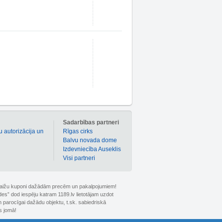
m
Sadarbības partneri
u autorizācija un
Rīgas cirks
Balvu novada dome
Izdevniecība Auseklis
Visi partneri
 atlaižu kuponi dažādām precēm un pakalpojumiem!
ldes” dod iespēju katram 1189.lv lietotājam uzdot
 parocīgai dažādu objektu, t.sk. sabiedriskā
s jomā!