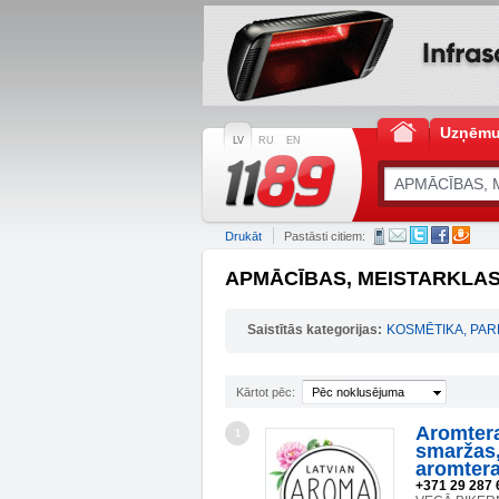
Uzņēm
LV
RU
EN
Drukāt
Pastāsti citiem:
APMĀCĪBAS, MEISTARKLASE
Saistītās kategorijas:
KOSMĒTIKA, PAR
Kārtot pēc:
Pēc noklusējuma
Aromtera
1
smaržas,
aromter
+371 29 287 