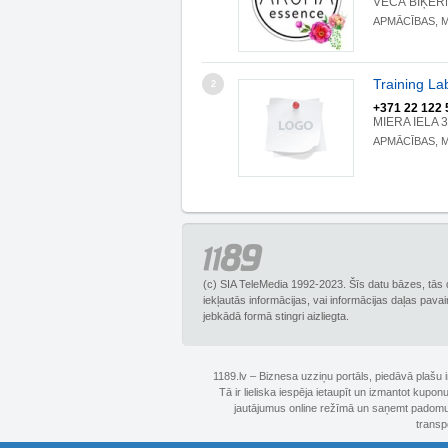
VECĀ BIĶERNI
APMĀCĪBAS, 
Training La
2
+371 22 122 
MIERA IELA 3
APMĀCĪBAS, 
(c) SIA TeleMedia 1992-2023. Šīs datu bāzes, tās 
iekļautās informācijas, vai informācijas daļas pava
jebkādā formā stingri aizliegta.
1189.lv – Biznesa uzziņu portāls, piedāvā plašu
Tā ir lieliska iespēja ietaupīt un izmantot kupo
jautājumus online režīmā un saņemt padomus 
transp