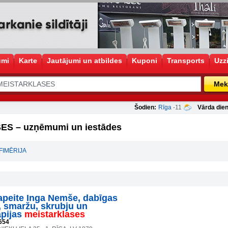
umi
Karte
Jautājumi un atbildes
Kuponi
Transports
Uzz
Mek
Šodien:
Rīga
-11
Vārda dien
S – uzņēmumi un iestādes
FIMĒRIJA
peite Inga Nemše, dabīgas
 smaržu, skrubju un
apijas
meistarklases
654