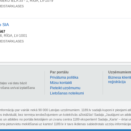
EKU IELA 35 - 1, RĪGA, LV-1079
MEISTARKLASES
b SIA
567
6, RĪGA, LV-1001
MEISTARKLASES
Par portālu
Uzņēmumie
Privātuma politika
Biznesa klient
reģistrācija
Mūsu kontakti
daļas vai datu bāzē
irošana un/vai izplatīšana
Pieteikt uzņēmumu
Lietošanas noteikumi
 informāciju par vairāk nekā 90 000 Latvijas uzņēmumiem. 1189.lv sadaļā kuponi ir pieejami
nus individuāli, bez termiņa ierobežojumiem un kolektīvās ažiotāžās! Sadaļa „Jautājumi un atbi
un atbildes no portāla lietotājiem un zvanu centra 1189 ekspertiem! Sadaļa „Karte’ – ērtai un
orta pieturvietu meklēšanai uz kartes! 1189.lv ir tavs ikdienas sabiedrotais uzziņu informācija