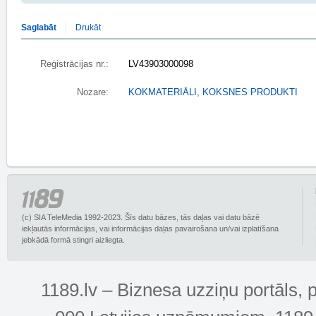
Saglabāt
Drukāt
Reģistrācijas nr.:
LV43903000098
Nozare:
KOKMATERIĀLI, KOKSNES PRODUKTI
(c) SIA TeleMedia 1992-2023. Šīs datu bāzes, tās daļas vai datu bāzē
iekļautās informācijas, vai informācijas daļas pavairošana un/vai izplatīšana
jebkādā formā stingri aizliegta.
1189.lv – Biznesa uzziņu portāls, 