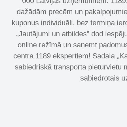
000 Latvijas uzņēmumiem. 1189.lv
dažādām precēm un pakalpojumiem! 
kuponus individuāli, bez termiņa ie
„Jautājumi un atbildes” dod iespēj
online režīmā un saņemt padomus u
centra 1189 ekspertiem! Sadaļa „Kar
sabiedriskā transporta pieturvietu 
sabiedrotais u