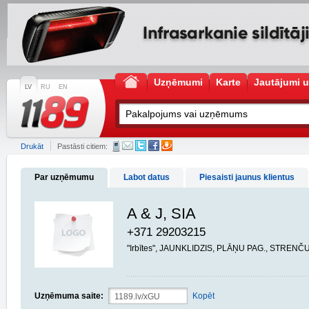
Uzņēmumi
Karte
Jautājumi u
LV
RU
EN
Drukāt
Pastāsti citiem:
Par uzņēmumu
Labot datus
Piesaisti jaunus klientus
A & J, SIA
+371 29203215
"Irbītes", JAUNKLIDZIS, PLĀŅU PAG., STRENČU
Uzņēmuma saite:
Kopēt