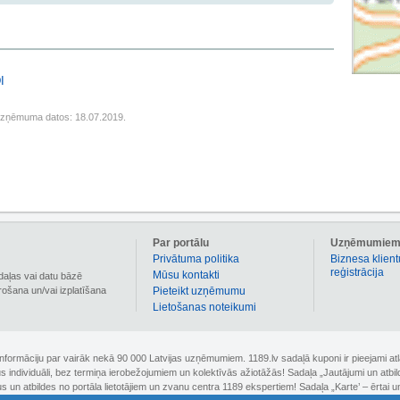
I
uzņēmuma datos: 18.07.2019.
Par portālu
Uzņēmumie
Privātuma politika
Biznesa klient
reģistrācija
Mūsu kontakti
daļas vai datu bāzē
irošana un/vai izplatīšana
Pieteikt uzņēmumu
Lietošanas noteikumi
 informāciju par vairāk nekā 90 000 Latvijas uzņēmumiem. 1189.lv sadaļā kuponi ir pieejami
nus individuāli, bez termiņa ierobežojumiem un kolektīvās ažiotāžās! Sadaļa „Jautājumi un atbi
un atbildes no portāla lietotājiem un zvanu centra 1189 ekspertiem! Sadaļa „Karte’ – ērtai un