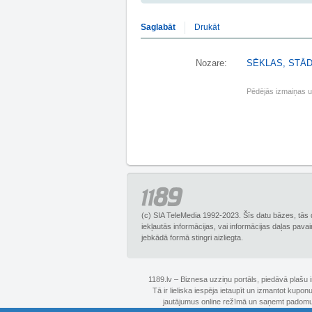
Saglabāt
Drukāt
Nozare:
SĒKLAS, STĀD
Pēdējās izmaiņas 
(c) SIA TeleMedia 1992-2023. Šīs datu bāzes, tās 
iekļautās informācijas, vai informācijas daļas pava
jebkādā formā stingri aizliegta.
1189.lv – Biznesa uzziņu portāls, piedāvā plašu
Tā ir lieliska iespēja ietaupīt un izmantot kupo
jautājumus online režīmā un saņemt padomus 