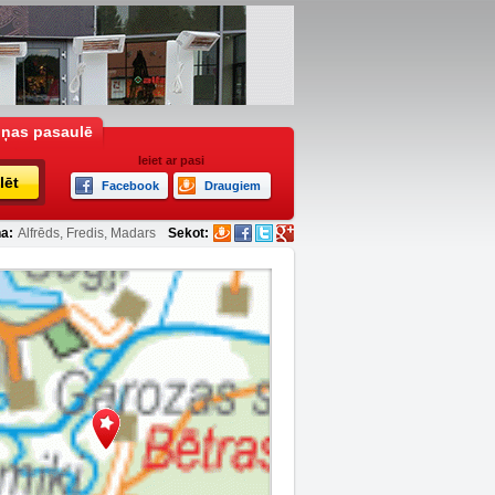
iņas pasaulē
Ieiet ar pasi
lēt
Facebook
Draugiem
a:
Alfrēds, Fredis, Madars
Sekot: