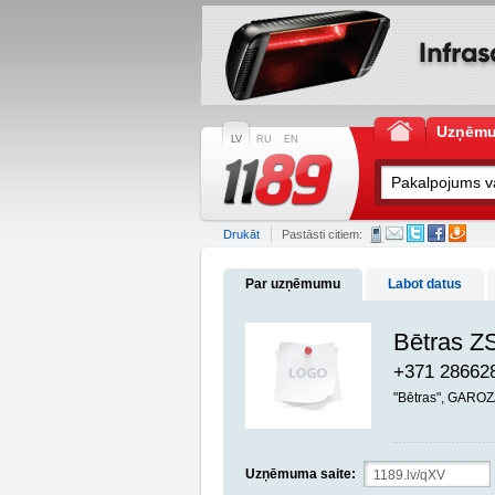
Uzņēm
LV
RU
EN
Drukāt
Pastāsti citiem:
Par uzņēmumu
Labot datus
Bētras Z
+371 28662
"Bētras", GARO
Uzņēmuma saite: