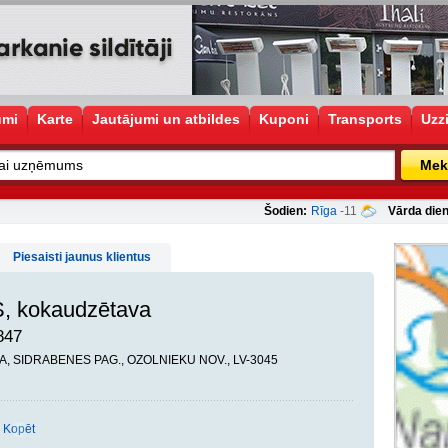
umi
Karte
Jautājumi un atbildes
Kuponi
Transports
Uzz
Mek
Šodien:
Rīga
-11
Vārda dien
Piesaisti jaunus klientus
S, kokaudzētava
847
ZA, SIDRABENES PAG., OZOLNIEKU NOV., LV-3045
Kopēt