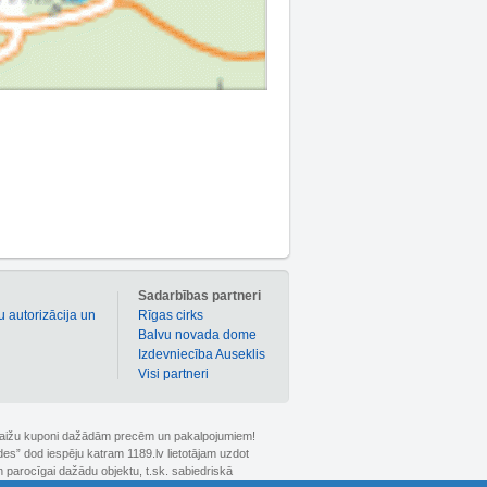
m
Sadarbības partneri
u autorizācija un
Rīgas cirks
Balvu novada dome
Izdevniecība Auseklis
Visi partneri
 atlaižu kuponi dažādām precēm un pakalpojumiem!
ldes” dod iespēju katram 1189.lv lietotājam uzdot
 parocīgai dažādu objektu, t.sk. sabiedriskā