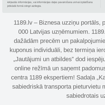
iekļautās informācijas, vai informācijas daļas pavairošana un/vai izplatīšana
jebkādā formā stingri aizliegta.
1189.lv – Biznesa uzziņu portāls, 
000 Latvijas uzņēmumiem. 1189.lv
dažādām precēm un pakalpojumiem! 
kuponus individuāli, bez termiņa ie
„Jautājumi un atbildes” dod iespēj
online režīmā un saņemt padomus u
centra 1189 ekspertiem! Sadaļa „Kar
sabiedriskā transporta pieturvietu 
sabiedrotais u