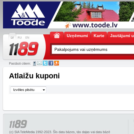
Uzņēmumi
Karte
Jautājumi u
LV
RU
EN
Pastāsti citiem:
Atlaižu kuponi
Izvēlies pilsētu
(c) SIA TeleMedia 1992-2023. Šīs datu bāzes, tās daļas vai datu bāzē