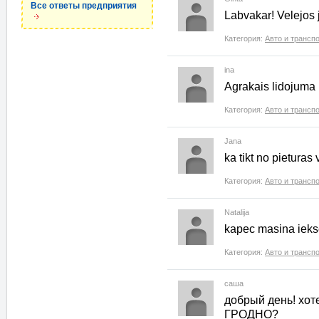
Все ответы предприятия
Labvakar! Velejos 
Категория:
Авто и трансп
ina
Agrakais lidojuma r
Категория:
Авто и трансп
Jana
ka tikt no pietura
Категория:
Авто и трансп
Natalija
kapec masina ieksej
Категория:
Авто и трансп
саша
добрый день! хот
ГРОДНО?