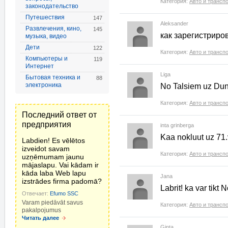
Категория:
Авто и трансп
законодательство
Путешествия
147
Aleksander
Развлечения, кино,
145
как зарегистриро
музыка, видео
Дети
122
Категория:
Авто и трансп
Компьютеры и
119
Интернет
Liga
Бытовая техника и
88
электроника
No Talsiem uz Dun
Категория:
Авто и трансп
Последний ответ от
предприятия
inta grinberga
Kaa nokluut uz 71
Labdien! Es vēlētos
izveidot savam
Категория:
Авто и трансп
uzņēmumam jaunu
mājaslapu. Vai kādam ir
kāda laba Web lapu
Jana
izstrādes firma padomā?
Labrit! ka var tikt
Отвечает:
Efumo SSC
Varam piedāvāt savus
Категория:
Авто и трансп
pakalpojumus
Читать далее
Ginta