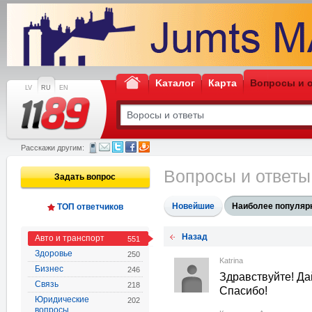
Kаталог
Карта
Вопросы и 
LV
RU
EN
Расскажи другим:
Вопросы и ответ
Задать вопрос
Новейшие
Наиболее популяр
ТОП ответчиков
Назад
Авто и транспорт
551
Здоровье
250
Katrina
Бизнес
246
Здравствуйте! Да
Связь
218
Спасибо!
Юридические
202
вопросы,