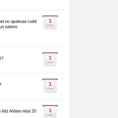
1
 bet no apaksas csdd
Ответ
 un salons
1
i?
Ответ
1
?
Ответ
1
līdz Aldaru ielai 20
Ответ