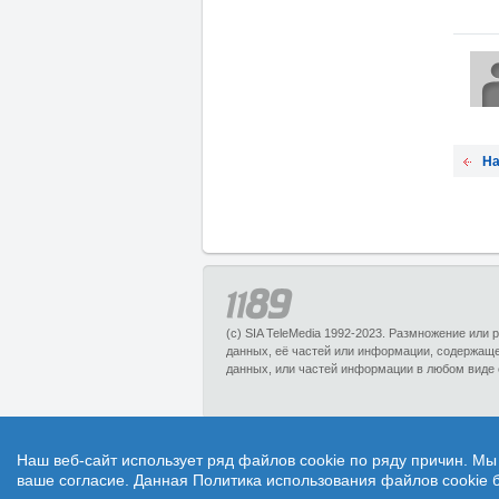
На
(c) SIA TeleMedia 1992-2023. Размножение или
данных, её частей или информации, содержащ
данных, или частей информации в любом виде 
1189.lv – справочный портал, предсатвля
Наш веб-сайт использует ряд файлов cookie по ряду причин. Мы
товары и услуги со значительной скидкой
ваше согласие. Данная Политика использования файлов cookie б
Вопросы и ответы» предоставляет отличнуй в