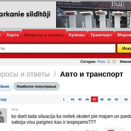
г
Карта
Вопросы и ответы
Купоны
Транспорт
Миров
Иск
Сегодня:
Рига
-11
Имени
росы и ответы
/
Авто и транспорт
ейшие
Наиболее популярные
зад
1
44
45
46
47
48
49
50
56
Aivis
ko darit tada situacija ka noliek skuteri pie majam un par
saboja visu pargriez kas ir iespejams???