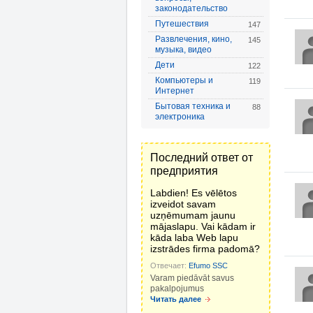
законодательство
Путешествия
147
Развлечения, кино,
145
музыка, видео
Дети
122
Компьютеры и
119
Интернет
Бытовая техника и
88
электроника
Последний ответ от
предприятия
Labdien! Es vēlētos
izveidot savam
uzņēmumam jaunu
mājaslapu. Vai kādam ir
kāda laba Web lapu
izstrādes firma padomā?
Отвечает:
Efumo SSC
Varam piedāvāt savus
pakalpojumus
Читать далее