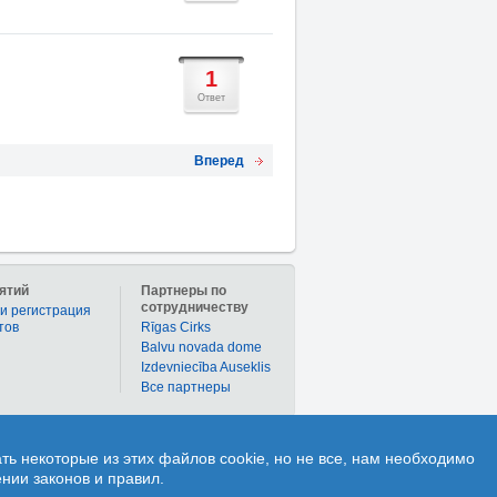
1
Ответ
Вперед
ятий
Партнеры по
сотрудничеству
и регистрация
тов
Rīgas Cirks
Balvu novada dome
Izdevniecība Auseklis
Bce партнеры
дел «Купоны» дает возможность приобрести
ь некоторые из этих файлов cookie, но не все, нам необходимо
сроками по приобритению купона. Раздел «
нии законов и правил.
ответ как от других пользователей. так и от