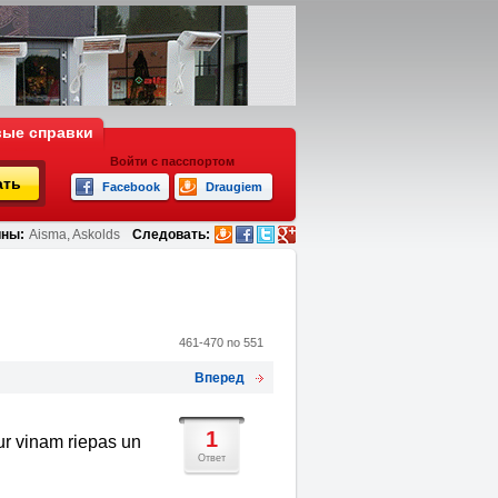
ые справки
Войти с пасспортом
ать
Facebook
Draugiem
ны:
Aisma, Askolds
Следовать:
461-470 no 551
Вперед
1
dur vinam riepas un
Ответ