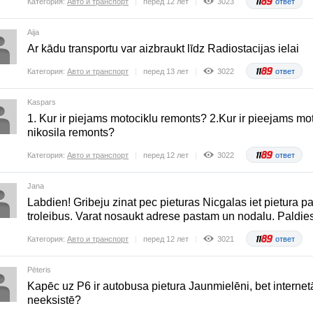
Категория:
Авто и транспорт
перед 12 лет
3023
ответ
Aija
Ar kādu transportu var aizbraukt līdz Radiostacijas ielai
Категория:
Авто и транспорт
перед 13 лет
3022
ответ
Kaspars
1. Kur ir piejams motociklu remonts? 2.Kur ir pieejams mot
nikosila remonts?
Категория:
Авто и транспорт
перед 12 лет
3022
ответ
Jana
Labdien! Gribeju zinat pec pieturas Nicgalas iet pietura p
troleibus. Varat nosaukt adrese pastam un nodalu. Paldies
Категория:
Авто и транспорт
перед 12 лет
3021
ответ
Pēteris
Kapēc uz P6 ir autobusa pietura Jaunmielēni, bet internet
neeksistē?