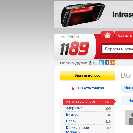
Kатало
LV
RU
EN
Расскажи другим:
Воп
Задать вопрос
Нов
ТОП ответчиков
На
Авто и транспорт
551
Здоровье
250
Бизнес
246
Связь
218
Юридические
202
вопросы,