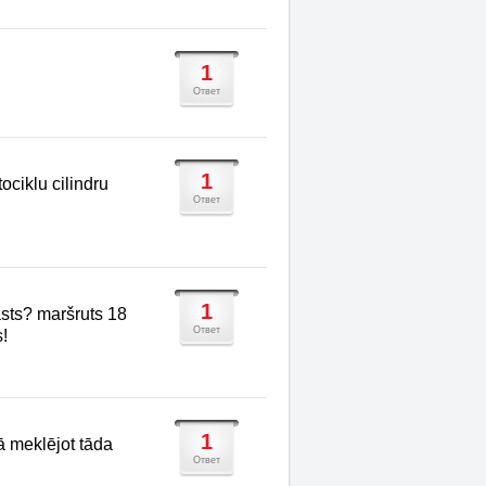
1
Ответ
1
ociklu cilindru
Ответ
1
asts? maršruts 18
Ответ
!
1
ā meklējot tāda
Ответ