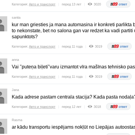
Категория:
Авто и транспорт
перед 13 лет
3020
ответ
sanita
kur man griesties ja mana automasina ir konkreti parlikta
to nekonstate, bet no salona gan var redzet ka vadi partiti
sapunktots?
Категория:
Авто и транспорт
перед 11 года
3019
ответ
anna
Vai "puteņa biļeti"varu izmantot vīra mašīnas tehnisko pas
Категория:
Авто и транспорт
перед 11 года
3019
ответ
Jana
Kada adrese pastam centrala stacija? Kada pasta nodaļa
Категория:
Авто и транспорт
перед 12 лет
3018
ответ
Rasma
ar kādu transportu iespējams nokļūt no Liepājas autoostas 