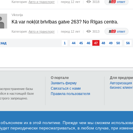
Категория:
Авто и транспорт
перед 12 лет
3018
ответ
Viktorija
Kā var nokļūt brīvības gatve 263? No Rīgas centra.
Категория:
Авто и транспорт
перед 12 лет
3013
ответ
зад
1
44
45
46
47
48
49
50
56
О портале
Для предпри
Заявить фирму
Авторизация 
бизнес клиен
Связаться с нами
 распространение базы
ейся в настоящей базе
Правила пользователя
строго запрещено.
ющий бизнес информацию о более чем 90 000 предприятиях и учреждениях Латвии. Раз
 объясняем их в этой политике. Прежде чем мы сможем использоват
 индивидуально, не обременяясь ограничениями коллективных закупок и временными 
удет периодически пересматриваться, в любом случае, при измене
озможность каждому пользователю задать свой вопрос и получить квалифицированный 