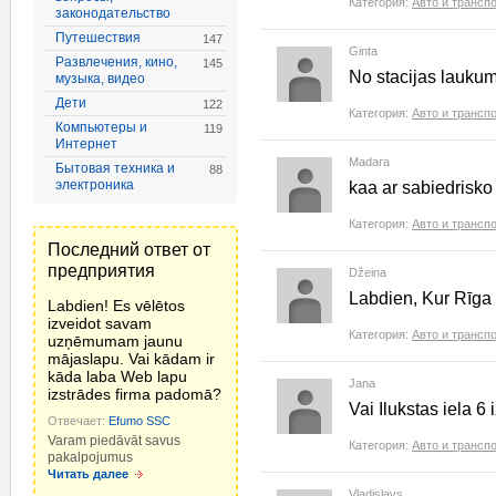
Категория:
Авто и трансп
законодательство
Путешествия
147
Ginta
Развлечения, кино,
145
No stacijas laukuma
музыка, видео
Дети
122
Категория:
Авто и трансп
Компьютеры и
119
Интернет
Madara
Бытовая техника и
88
электроника
kaa ar sabiedrisko 
Категория:
Авто и трансп
Последний ответ от
предприятия
Džeina
Labdien, Kur Rīga 
Labdien! Es vēlētos
izveidot savam
Категория:
Авто и трансп
uzņēmumam jaunu
mājaslapu. Vai kādam ir
kāda laba Web lapu
Jana
izstrādes firma padomā?
Vai Ilukstas iela 6 
Отвечает:
Efumo SSC
Varam piedāvāt savus
Категория:
Авто и трансп
pakalpojumus
Читать далее
Vladislavs