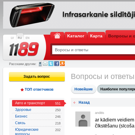
Kаталог
Карта
Вопросы и 
LV
RU
EN
Расскажи другим:
Вопросы и ответ
Задать вопрос
Новейшие
Наиболее популяр
ТОП ответчиков
Назад
Авто и транспорт
551
Здоровье
250
anditis
Бизнес
246
ar kādiem veidiem 
Связь
218
čīkstēšanu (sīcoša
Юридические
202
вопросы,