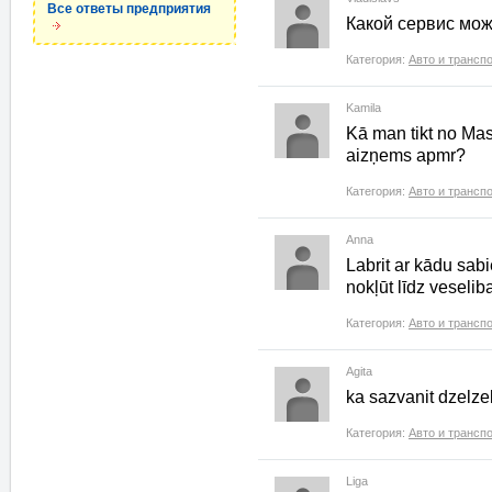
Все ответы предприятия
Какой сервис мо
Категория:
Авто и трансп
Kamila
Kā man tikt no Mas
aizņems apmr?
Категория:
Авто и трансп
Anna
Labrit ar kādu sabi
nokļūt līdz vesel
Категория:
Авто и трансп
Agita
ka sazvanit dzelze
Категория:
Авто и трансп
Liga