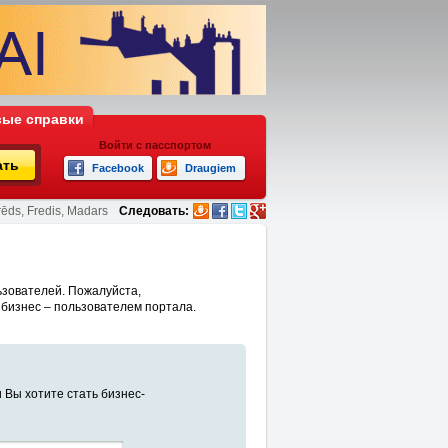
ые справки
Войти с пасспортом
ать
Facebook
Draugiem
rēds, Fredis, Madars
Следовать:
ьзователей. Пожалуйста,
 бизнес – пользователем портала.
 Вы хотите стать бизнес-