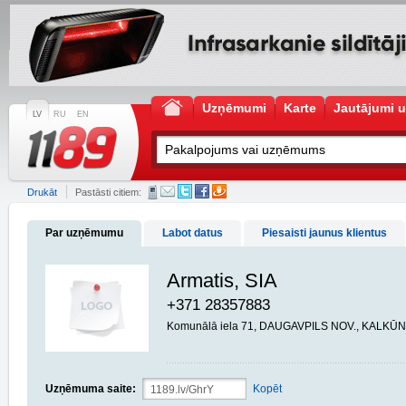
Uzņēmumi
Karte
Jautājumi u
LV
RU
EN
Drukāt
Pastāsti citiem:
Par uzņēmumu
Labot datus
Piesaisti jaunus klientus
Armatis, SIA
+371 28357883
Komunālā iela 71, DAUGAVPILS NOV., KALKŪN
Uzņēmuma saite:
Kopēt