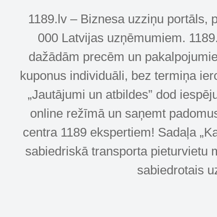
1189.lv – Biznesa uzziņu portāls, 
000 Latvijas uzņēmumiem. 1189.lv
dažādām precēm un pakalpojumiem! 
kuponus individuāli, bez termiņa ie
„Jautājumi un atbildes” dod iespēj
online režīmā un saņemt padomus u
centra 1189 ekspertiem! Sadaļa „Kar
sabiedriskā transporta pieturvietu 
sabiedrotais u