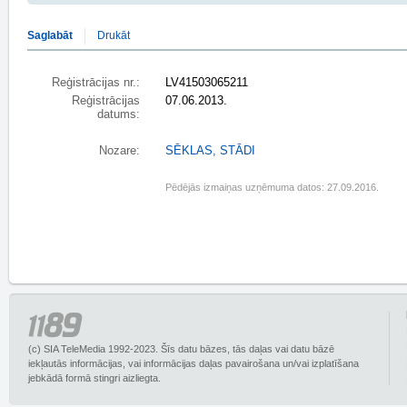
Saglabāt
Drukāt
Reģistrācijas nr.:
LV41503065211
Reģistrācijas
07.06.2013.
datums:
Nozare:
SĒKLAS, STĀDI
Pēdējās izmaiņas uzņēmuma datos: 27.09.2016.
(c) SIA TeleMedia 1992-2023. Šīs datu bāzes, tās daļas vai datu bāzē
iekļautās informācijas, vai informācijas daļas pavairošana un/vai izplatīšana
jebkādā formā stingri aizliegta.