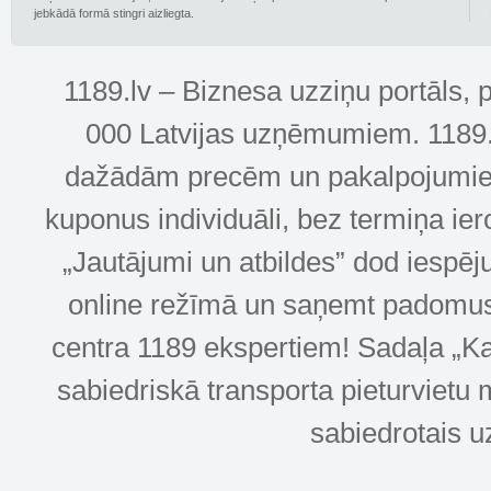
jebkādā formā stingri aizliegta.
1189.lv – Biznesa uzziņu portāls, 
000 Latvijas uzņēmumiem. 1189.lv
dažādām precēm un pakalpojumiem! 
kuponus individuāli, bez termiņa ie
„Jautājumi un atbildes” dod iespēj
online režīmā un saņemt padomus u
centra 1189 ekspertiem! Sadaļa „Kar
sabiedriskā transporta pieturvietu 
sabiedrotais u