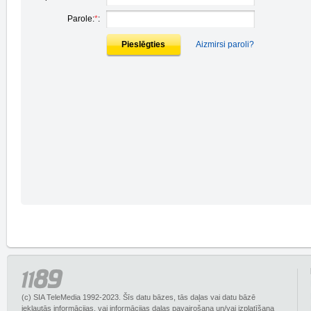
Parole:
*
:
Pieslēgties
Aizmirsi paroli?
(c) SIA TeleMedia 1992-2023. Šīs datu bāzes, tās daļas vai datu bāzē
iekļautās informācijas, vai informācijas daļas pavairošana un/vai izplatīšana