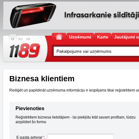
Uzņēmumi
Karte
Jautājumi u
LV
RU
EN
Biznesa klientiem
Rediģēt un papildināt uzņēmuma informāciju ir iespējams tikai reģistrētiem un a
Pievienoties
Reģistrētiem biznesa lietotājiem - lai piekļūtu klāt savam profilam, lūdzu
aizpildiet šo formu
E-pasta adrese
*
: