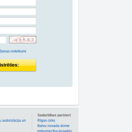
ošanas noteikumi
strēties:
m
Sadarbības partneri
u autorizācija un
Rīgas cirks
Balvu novada dome
Izdevniecība Auseklis