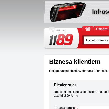
Uzņēm
LV
RU
EN
Biznesa klientiem
Rediģēt un papildināt uzņēmuma informāciju ir 
Pievienoties
Reģistrētiem biznesa lietotājiem - lai piek
aizpildiet šo formu
E-pasta adrese
*
: