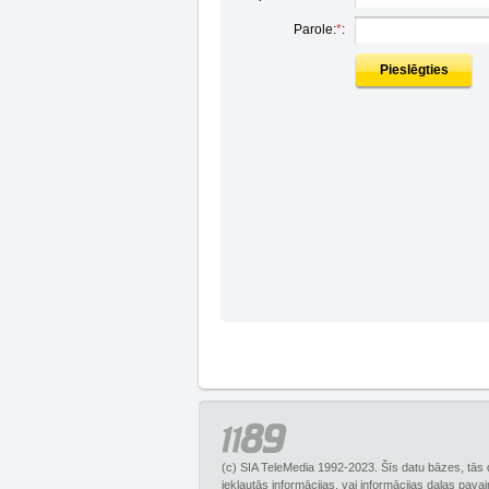
Parole:
*
:
Pieslēgties
(c) SIA TeleMedia 1992-2023. Šīs datu bāzes, tās 
iekļautās informācijas, vai informācijas daļas pava