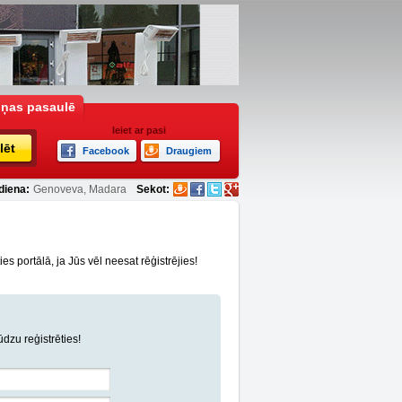
iņas pasaulē
Ieiet ar pasi
lēt
Facebook
Draugiem
diena:
Genoveva, Madara
Sekot:
s portālā, ja Jūs vēl neesat rēģistrējies!
lūdzu reģistrēties!