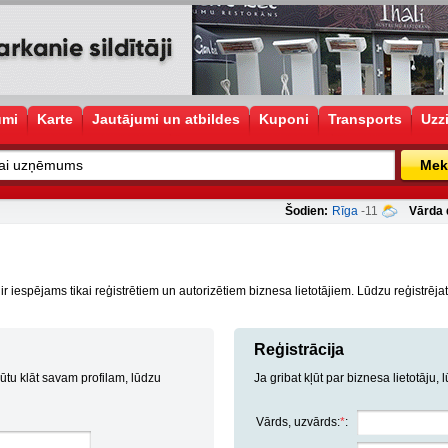
umi
Karte
Jautājumi un atbildes
Kuponi
Transports
Uzz
Mek
Šodien:
Rīga
-11
Vārda 
iespējams tikai reģistrētiem un autorizētiem biznesa lietotājiem. Lūdzu reģistrējatie
Reģistrācija
ļūtu klāt savam profilam, lūdzu
Ja gribat kļūt par biznesa lietotāju, 
Vārds, uzvārds:
*
: