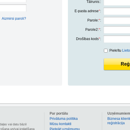
Tālrunis::
E-pasta adrese
*
:
Aizmirsi paroli?
Parole:
*
:
Parole2:
*
:
Drošības kods
*
:
Piekrītu
Liet
Reģi
Par portālu
Uzņēmumie
Privātuma politika
Biznesa klient
reģistrācija
Mūsu kontakti
daļas vai datu bāzē
irošana un/vai izplatīšana
Pieteikt uzņēmumu