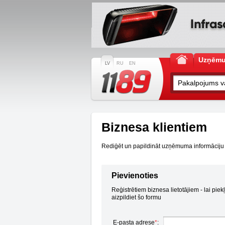
Uzņēm
LV
RU
EN
Biznesa klientiem
Rediģēt un papildināt uzņēmuma informāciju ir 
Pievienoties
Reģistrētiem biznesa lietotājiem - lai piek
aizpildiet šo formu
E-pasta adrese
*
: