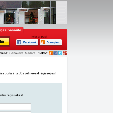
iņas pasaulē
Ieiet ar pasi
lēt
Facebook
Draugiem
diena:
Genoveva, Madara
Sekot:
s portālā, ja Jūs vēl neesat rēģistrējies!
lūdzu reģistrēties!