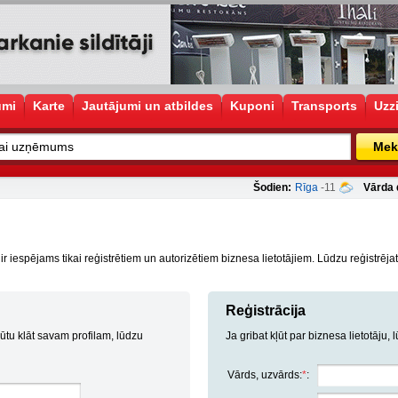
umi
Karte
Jautājumi un atbildes
Kuponi
Transports
Uzz
Mek
Šodien:
Rīga
-11
Vārda 
iespējams tikai reģistrētiem un autorizētiem biznesa lietotājiem. Lūdzu reģistrējatie
Reģistrācija
ļūtu klāt savam profilam, lūdzu
Ja gribat kļūt par biznesa lietotāju, 
Vārds, uzvārds:
*
: