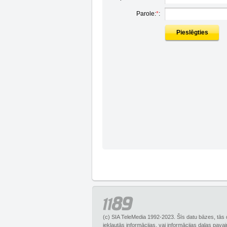
Parole:
*
:
Pieslēgties
(c) SIA TeleMedia 1992-2023. Šīs datu bāzes, tās 
iekļautās informācijas, vai informācijas daļas pava