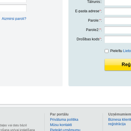
Tālrunis::
E-pasta adrese
*
:
Aizmirsi paroli?
Parole:
*
:
Parole2:
*
:
Drošības kods
*
:
Piekrītu
Liet
Reģi
Par portālu
Uzņēmumie
Privātuma politika
Biznesa klient
reģistrācija
Mūsu kontakti
daļas vai datu bāzē
irošana un/vai izplatīšana
Pieteikt uzņēmumu