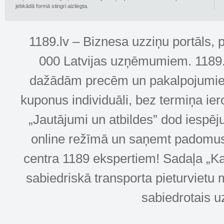
jebkādā formā stingri aizliegta.
1189.lv – Biznesa uzziņu portāls, 
000 Latvijas uzņēmumiem. 1189.lv
dažādām precēm un pakalpojumiem! 
kuponus individuāli, bez termiņa ie
„Jautājumi un atbildes” dod iespēj
online režīmā un saņemt padomus u
centra 1189 ekspertiem! Sadaļa „Kar
sabiedriskā transporta pieturvietu 
sabiedrotais u