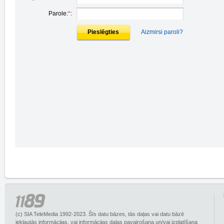
Parole:
*
:
Pieslēgties
Aizmirsi paroli?
(c) SIA TeleMedia 1992-2023. Šīs datu bāzes, tās daļas vai datu bāzē
iekļautās informācijas, vai informācijas daļas pavairošana un/vai izplatīšana