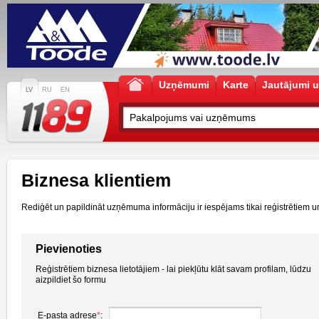
Uzņēmumi
Karte
Jautājumi u
LV
RU
EN
Biznesa klientiem
Rediģēt un papildināt uzņēmuma informāciju ir iespējams tikai reģistrētiem un a
Pievienoties
Reģistrētiem biznesa lietotājiem - lai piekļūtu klāt savam profilam, lūdzu
aizpildiet šo formu
E-pasta adrese
*
: