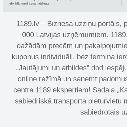
jebkādā formā stingri aizliegta.
1189.lv – Biznesa uzziņu portāls, 
000 Latvijas uzņēmumiem. 1189.lv
dažādām precēm un pakalpojumiem! 
kuponus individuāli, bez termiņa ie
„Jautājumi un atbildes” dod iespēj
online režīmā un saņemt padomus u
centra 1189 ekspertiem! Sadaļa „Kar
sabiedriskā transporta pieturvietu 
sabiedrotais u