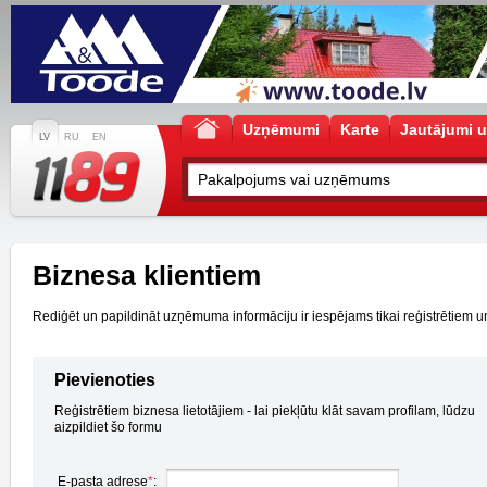
Uzņēmumi
Karte
Jautājumi u
LV
RU
EN
Biznesa klientiem
Rediģēt un papildināt uzņēmuma informāciju ir iespējams tikai reģistrētiem un a
Pievienoties
Reģistrētiem biznesa lietotājiem - lai piekļūtu klāt savam profilam, lūdzu
aizpildiet šo formu
E-pasta adrese
*
: