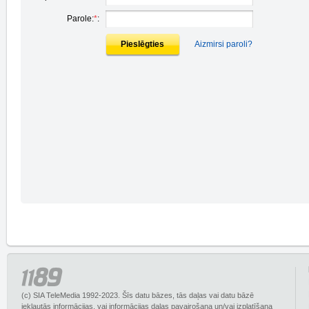
Parole:
*
:
Pieslēgties
Aizmirsi paroli?
(c) SIA TeleMedia 1992-2023. Šīs datu bāzes, tās daļas vai datu bāzē
iekļautās informācijas, vai informācijas daļas pavairošana un/vai izplatīšana