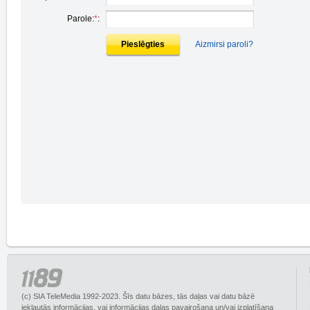
Parole:
*
:
Pieslēgties
Aizmirsi paroli?
(c) SIA TeleMedia 1992-2023. Šīs datu bāzes, tās daļas vai datu bāzē
iekļautās informācijas, vai informācijas daļas pavairošana un/vai izplatīšana