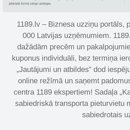
jebkādā formā stingri aizliegta.
1189.lv – Biznesa uzziņu portāls, 
000 Latvijas uzņēmumiem. 1189.lv
dažādām precēm un pakalpojumiem! 
kuponus individuāli, bez termiņa ie
„Jautājumi un atbildes” dod iespēj
online režīmā un saņemt padomus u
centra 1189 ekspertiem! Sadaļa „Kar
sabiedriskā transporta pieturvietu 
sabiedrotais u