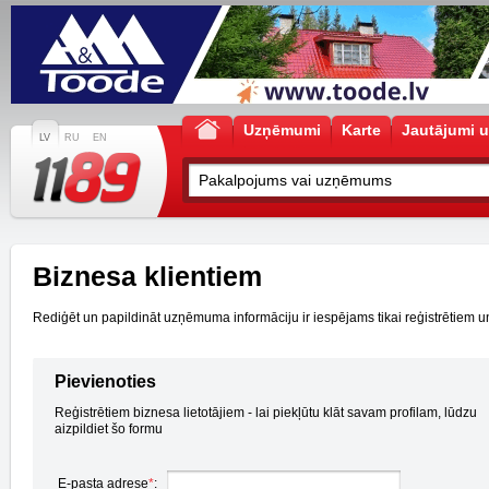
Uzņēmumi
Karte
Jautājumi u
LV
RU
EN
Biznesa klientiem
Rediģēt un papildināt uzņēmuma informāciju ir iespējams tikai reģistrētiem un a
Pievienoties
Reģistrētiem biznesa lietotājiem - lai piekļūtu klāt savam profilam, lūdzu
aizpildiet šo formu
E-pasta adrese
*
: