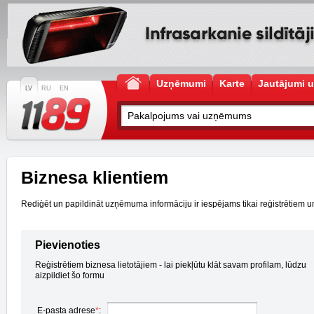
Uzņēmumi
Karte
Jautājumi u
LV
RU
EN
Biznesa klientiem
Rediģēt un papildināt uzņēmuma informāciju ir iespējams tikai reģistrētiem un a
Pievienoties
Reģistrētiem biznesa lietotājiem - lai piekļūtu klāt savam profilam, lūdzu
aizpildiet šo formu
E-pasta adrese
*
: