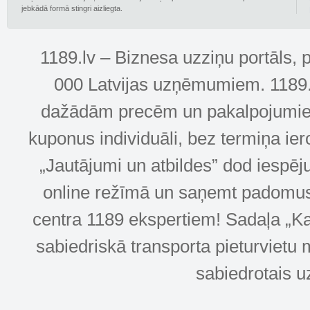
jebkādā formā stingri aizliegta.
1189.lv – Biznesa uzziņu portāls, 
000 Latvijas uzņēmumiem. 1189.lv
dažādām precēm un pakalpojumiem! 
kuponus individuāli, bez termiņa ie
„Jautājumi un atbildes” dod iespēj
online režīmā un saņemt padomus u
centra 1189 ekspertiem! Sadaļa „Kar
sabiedriskā transporta pieturvietu 
sabiedrotais u