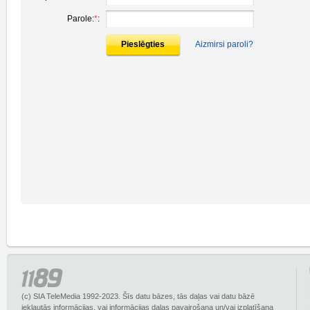
Parole:
*
:
Pieslēgties
Aizmirsi paroli?
(c) SIA TeleMedia 1992-2023. Šīs datu bāzes, tās daļas vai datu bāzē
iekļautās informācijas, vai informācijas daļas pavairošana un/vai izplatīšana