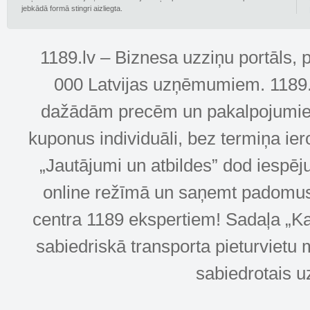
jebkādā formā stingri aizliegta.
1189.lv – Biznesa uzziņu portāls, 
000 Latvijas uzņēmumiem. 1189.lv
dažādām precēm un pakalpojumiem! 
kuponus individuāli, bez termiņa ie
„Jautājumi un atbildes” dod iespēj
online režīmā un saņemt padomus u
centra 1189 ekspertiem! Sadaļa „Kar
sabiedriskā transporta pieturvietu 
sabiedrotais u