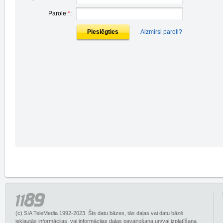
Parole:
*
:
Pieslēgties
Aizmirsi paroli?
(c) SIA TeleMedia 1992-2023. Šīs datu bāzes, tās daļas vai datu bāzē
iekļautās informācijas, vai informācijas daļas pavairošana un/vai izplatīšana