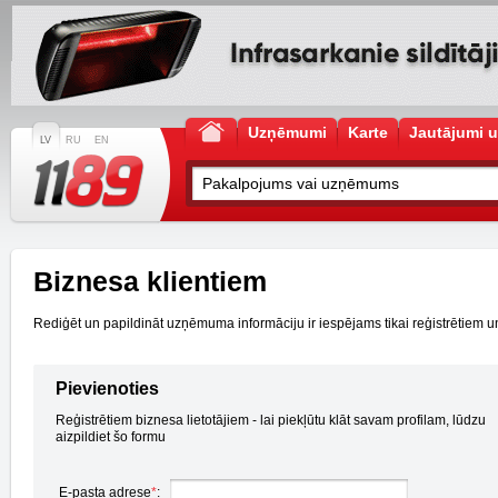
Uzņēmumi
Karte
Jautājumi u
LV
RU
EN
Biznesa klientiem
Rediģēt un papildināt uzņēmuma informāciju ir iespējams tikai reģistrētiem un a
Pievienoties
Reģistrētiem biznesa lietotājiem - lai piekļūtu klāt savam profilam, lūdzu
aizpildiet šo formu
E-pasta adrese
*
: