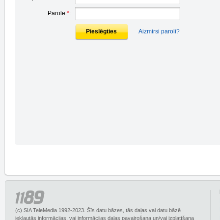
Parole:
*
:
Pieslēgties
Aizmirsi paroli?
(c) SIA TeleMedia 1992-2023. Šīs datu bāzes, tās daļas vai datu bāzē
iekļautās informācijas, vai informācijas daļas pavairošana un/vai izplatīšana