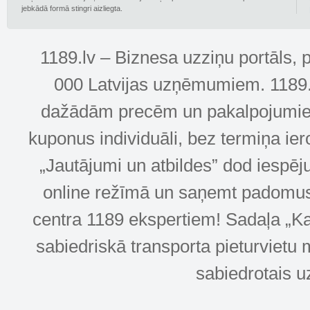
jebkādā formā stingri aizliegta.
1189.lv – Biznesa uzziņu portāls, 
000 Latvijas uzņēmumiem. 1189.lv
dažādām precēm un pakalpojumiem! 
kuponus individuāli, bez termiņa ie
„Jautājumi un atbildes” dod iespēj
online režīmā un saņemt padomus u
centra 1189 ekspertiem! Sadaļa „Kar
sabiedriskā transporta pieturvietu 
sabiedrotais u