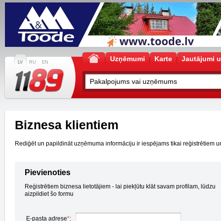
Uzņēmumi
Karte
Jautājumi u
LV
RU
EN
Biznesa klientiem
Rediģēt un papildināt uzņēmuma informāciju ir iespējams tikai reģistrētiem un a
Pievienoties
Reģistrētiem biznesa lietotājiem - lai piekļūtu klāt savam profilam, lūdzu
aizpildiet šo formu
E-pasta adrese
*
: