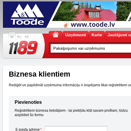
Uzņēmumi
Karte
Jautājumi u
LV
RU
EN
Biznesa klientiem
Rediģēt un papildināt uzņēmuma informāciju ir iespējams tikai reģistrētiem un a
Pievienoties
Reģistrētiem biznesa lietotājiem - lai piekļūtu klāt savam profilam, lūdzu
aizpildiet šo formu
E-pasta adrese
*
: