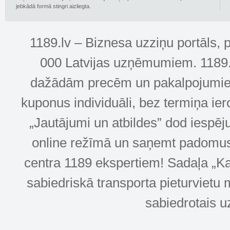
jebkādā formā stingri aizliegta.
1189.lv – Biznesa uzziņu portāls, 
000 Latvijas uzņēmumiem. 1189.lv
dažādām precēm un pakalpojumiem! 
kuponus individuāli, bez termiņa ie
„Jautājumi un atbildes” dod iespēj
online režīmā un saņemt padomus u
centra 1189 ekspertiem! Sadaļa „Kar
sabiedriskā transporta pieturvietu 
sabiedrotais u