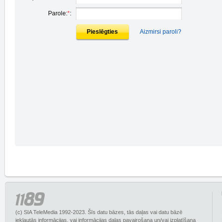
Parole:
*
:
Pieslēgties
Aizmirsi paroli?
(c) SIA TeleMedia 1992-2023. Šīs datu bāzes, tās daļas vai datu bāzē
iekļautās informācijas, vai informācijas daļas pavairošana un/vai izplatīšana