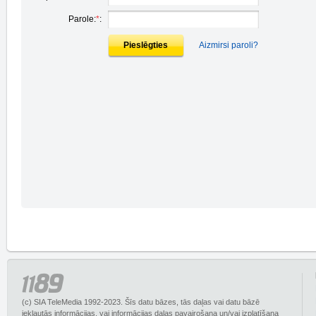
Parole:
*
:
Pieslēgties
Aizmirsi paroli?
(c) SIA TeleMedia 1992-2023. Šīs datu bāzes, tās daļas vai datu bāzē
iekļautās informācijas, vai informācijas daļas pavairošana un/vai izplatīšana