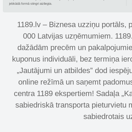
jebkādā formā stingri aizliegta.
1189.lv – Biznesa uzziņu portāls, 
000 Latvijas uzņēmumiem. 1189.lv
dažādām precēm un pakalpojumiem! 
kuponus individuāli, bez termiņa ie
„Jautājumi un atbildes” dod iespēj
online režīmā un saņemt padomus u
centra 1189 ekspertiem! Sadaļa „Kar
sabiedriskā transporta pieturvietu 
sabiedrotais u