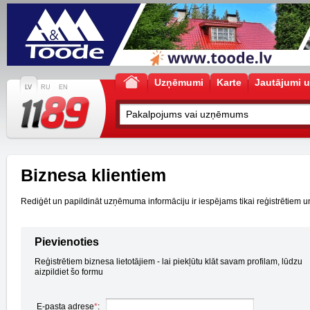
Uzņēmumi
Karte
Jautājumi u
LV
RU
EN
Biznesa klientiem
Rediģēt un papildināt uzņēmuma informāciju ir iespējams tikai reģistrētiem un a
Pievienoties
Reģistrētiem biznesa lietotājiem - lai piekļūtu klāt savam profilam, lūdzu
aizpildiet šo formu
E-pasta adrese
*
: