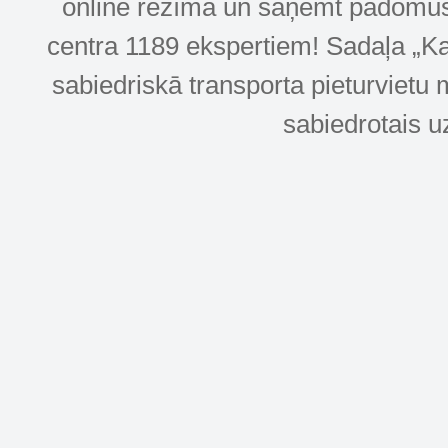
online režīmā un saņemt padomus u
centra 1189 ekspertiem! Sadaļa „Kar
sabiedriskā transporta pieturvietu 
sabiedrotais u