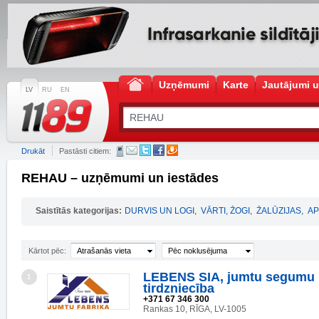
Uzņēmumi
Karte
Jautājumi u
LV
RU
EN
Drukāt
Pastāsti citiem:
REHAU – uzņēmumi un iestādes
Saistītās kategorijas:
DURVIS UN LOGI
,
VĀRTI, ŽOGI
,
ŽALŪZIJAS
,
AP
Kārtot pēc:
Atrašanās vieta
Pēc noklusējuma
LEBENS SIA, jumtu segumu 
1
tirdzniecība
+371 67 346 300
Rankas 10, RĪGA, LV-1005