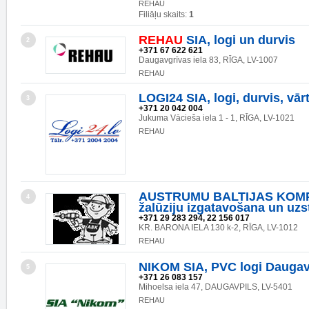
REHAU
Filiāļu skaits:
1
REHAU
SIA, logi un durvis
2
+371 67 622 621
Daugavgrīvas iela 83, RĪGA, LV-1007
REHAU
LOGI24 SIA, logi, durvis, vārt
3
+371 20 042 004
Jukuma Vācieša iela 1 - 1, RĪGA, LV-1021
REHAU
AUSTRUMU BALTIJAS KOMP
4
žalūziju izgatavošana un uz
+371 29 283 294, 22 156 017
KR. BARONA IELA 130 k-2, RĪGA, LV-1012
REHAU
NIKOM SIA, PVC logi Daugav
5
+371 26 083 157
Mihoelsa iela 47, DAUGAVPILS, LV-5401
REHAU