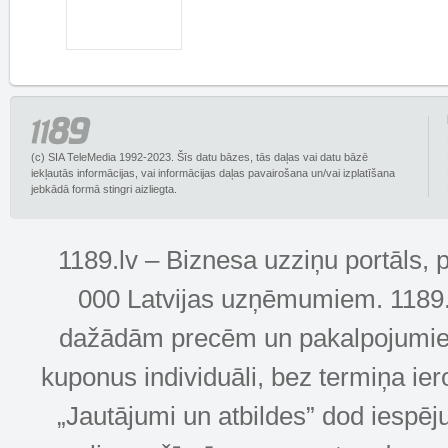
(c) SIA TeleMedia 1992-2023. Šīs datu bāzes, tās daļas vai datu bāzē
iekļautās informācijas, vai informācijas daļas pavairošana un/vai izplatīšana
jebkādā formā stingri aizliegta.
1189.lv – Biznesa uzziņu portāls, 
000 Latvijas uzņēmumiem. 1189.lv
dažādām precēm un pakalpojumiem! 
kuponus individuāli, bez termiņa ie
„Jautājumi un atbildes” dod iespēj